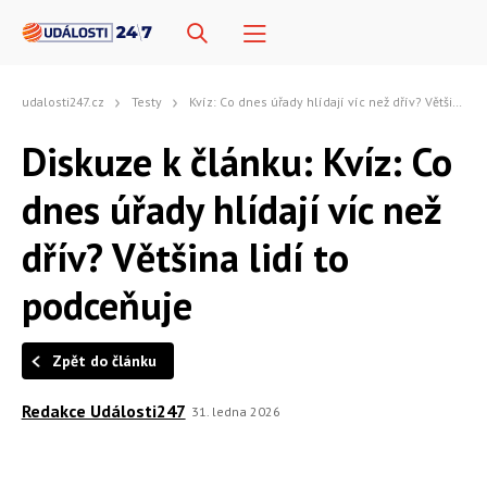
udalosti247.cz
Testy
Kvíz: Co dnes úřady hlídají víc než dřív? Většina lidí to podceňuje
Diskuze k článku: Kvíz: Co
dnes úřady hlídají víc než
dřív? Většina lidí to
podceňuje
Zpět do článku
Redakce Události247
31. ledna 2026