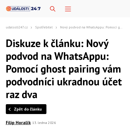
udalosti247.cz
Spotřebitel
Nový podvod na WhatsAppu: Pomocí ghost pairing vám podvodníci ukradnou účet raz dva
Diskuze k článku: Nový
podvod na WhatsAppu:
Pomocí ghost pairing vám
podvodníci ukradnou účet
raz dva
Zpět do článku
Filip Horalík
13. ledna 2026