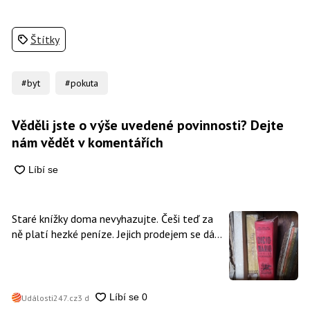
Štítky
#byt
#pokuta
Věděli jste o výše uvedené povinnosti? Dejte
nám vědět v komentářích
Staré knížky doma nevyhazujte. Češi teď za
ně platí hezké peníze. Jejich prodejem se dá
vydělat
Události247.cz
3 d