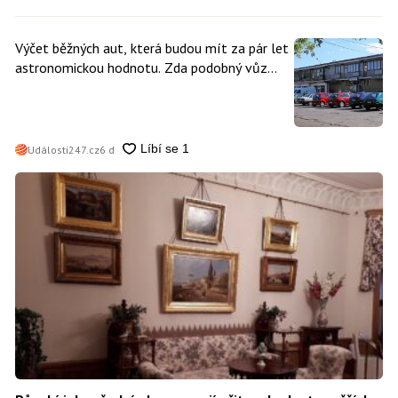
Výčet běžných aut, která budou mít za pár let
astronomickou hodnotu. Zda podobný vůz
vlastníte i vy se dá poznat snadno
Události247.cz
6 d