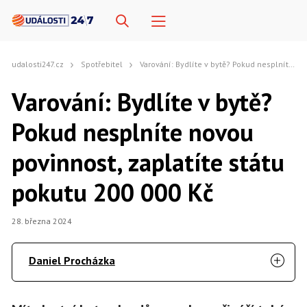
udalosti247.cz
Spotřebitel
Varování: Bydlíte v bytě? Pokud nesplníte novou povinnost, zaplatíte státu pokutu 200 000 Kč
Varování: Bydlíte v bytě?
Pokud nesplníte novou
povinnost, zaplatíte státu
pokutu 200 000 Kč
28. března 2024
Daniel Procházka