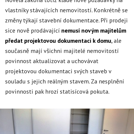
Novela zákona totiž klade nové požadavky na
vlastníky stávajících nemovitostí. Konkrétně se
změny týkají stavební dokumentace. Při prodeji
sice nově prodávající
nemusí novým majitelům
předat projektovou dokumentaci k domu
, ale
současně mají všichni majitelé nemovitostí
povinnost aktualizovat a uchovávat
projektovou dokumentaci svých staveb v
souladu s jejich reálným stavem. Za nesplnění
povinnosti pak hrozí statisícová pokuta.