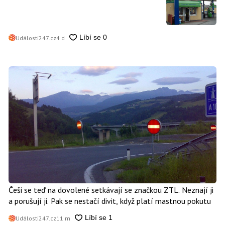
poplatky. Nevyhne se jim téměř nikdo
Události247.cz
4 d
Češi se teď na dovolené setkávají se značkou ZTL. Neznají ji
a porušují ji. Pak se nestačí divit, když platí mastnou pokutu
Události247.cz
11 m