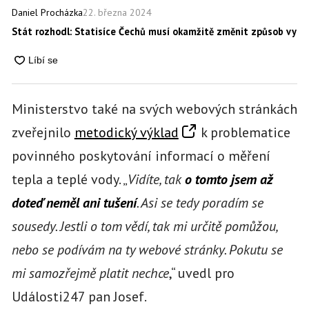
22. března 2024
Daniel Procházka
Stát rozhodl: Statisíce Čechů musí okamžitě změnit způsob vytá
Ministerstvo také na svých webových stránkách
zveřejnilo
metodický výklad
k problematice
povinného poskytování informací o měření
tepla a teplé vody. „
Vidíte, tak
o tomto jsem až
doteď neměl ani tušení
. Asi se tedy poradím se
sousedy. Jestli o tom vědí, tak mi určitě pomůžou,
nebo se podívám na ty webové stránky. Pokutu se
mi samozřejmě platit nechce
,“ uvedl pro
Události247 pan Josef.