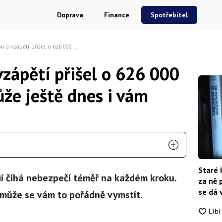
Doprava
Finance
Spotřebitel
 přišel o 626 000 Kč. Stát se to může ještě dnes i vám
vzápětí přišel o 626 000
ůže ještě dnes i vám
Staré 
í číhá nebezpečí téměř na každém kroku.
za ně 
se dá 
 může se vám to pořádně vymstít.