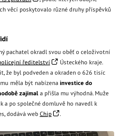
ích věcí poskytovalo různé druhy příspěvků
idí
ý pachatel okradl svou oběť o celoživotní
policejní ředitelství
Ústeckého kraje.
, že byl podveden a okraden o 626 tisíc
ě mu měla být nabízena
investice do
hodobě zajímal
a přišla mu výhodná. Muže
ík a po společné domluvě ho navedl k
tes, dodává web
Chip
.