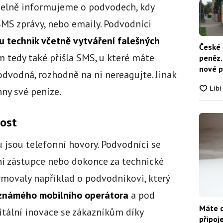
delně informujeme o podvodech, kdy
SMS zprávy, nebo emaily. Podvodníci
lu technik včetně vytváření falešných
České 
m tedy také přišla SMS, u které máte
peněz.
nové p
odvodná, rozhodně na ni nereagujte. Jinak
nikdo
hny své peníze.
dost
jsou telefonní hovory. Podvodníci se
ní zástupce nebo dokonce za technické
ormovaly například o podvodníkovi, který
známého mobilního operátora
a pod
Máte d
tální inovace se zákazníkům díky
připoj