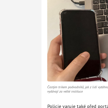
Častým trikem podvodníků, jak z lidí vytáhnou
vydávají za velké instituce
Policie varuje také před por