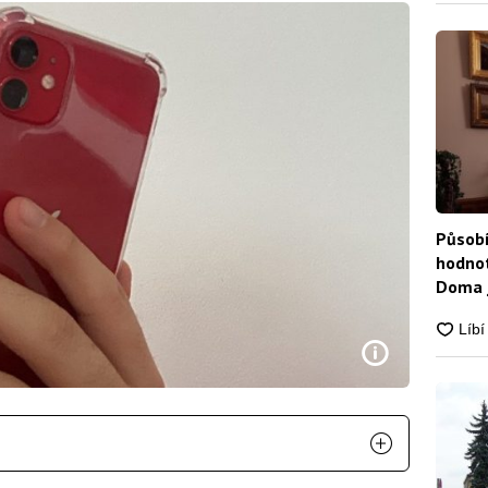
Působí
hodnot
Doma j