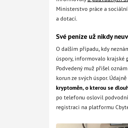
Ministerstvo práce a sociáln
a dotací.
Své peníze už nikdy neuv
O dalším případu, kdy neznám
úspory, informovalo krajské
Podvedený muž přišel oznámit
korun ze svých úspor. Údajn
kryptoměn, o kterou se dlou
po telefonu oslovil podvodn
registraci na platformu Cby