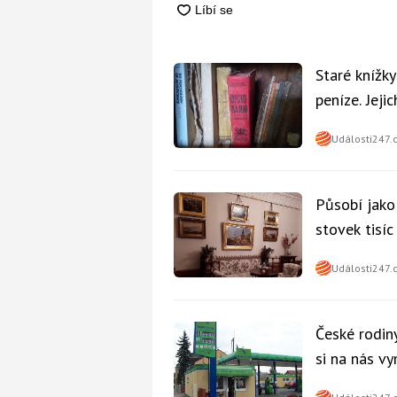
Staré knížk
peníze. Jeji
Události247.
Působí jako
stovek tisí
Události247.
České rodiny
si na nás v
nikdo