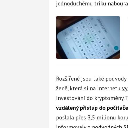
jednoduchému triku
naboura
Rozšířené jsou také podvody 
ženě, která si na internetu
vy
investování do kryptoměny. 
vzdálený přístup do počítač
poslala přes 3,5 milionu kor
informovaly
o podvodných S