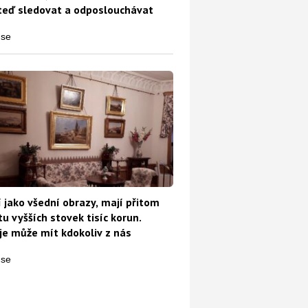
teď sledovat a odposlouchávat
ete o všechny peníze. Je to vážné, stalo se to už spoustě Čechů
 jako všední obrazy, mají přitom
u vyšších stovek tisíc korun.
e může mít kdokoliv z nás