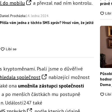
l do mobilu
a převzal nad ním kontrolu.
právě 
14. ledna 2024
Daniel Procházka
Přišla vám jedna z těchto SMS zpráv? Hrozí vám, že ještě dnes přijd
s kryptoměnami. Psali jsme o důvěřivé
Působí
hledala společnost
nabízející možnost
hodnot
Doma j
Také ona
umožnila zástupci společnosti
e
a po menších částkách mu postupně
un. Události247 také
MS zprávách
, podle kterých údajně