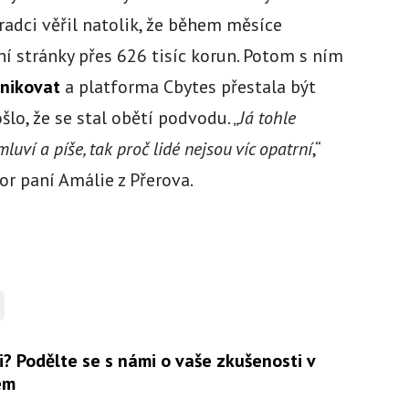
dci věřil natolik, že během měsíce
ní stránky přes 626 tisíc korun. Potom s ním
nikovat
a platforma Cbytes přestala být
lo, že se stal obětí podvodu. „
Já tohle
uví a píše, tak proč lidé nejsou víc opatrní
,“
r paní Amálie z Přerova.
i? Podělte se s námi o vaše zkušenosti v
em