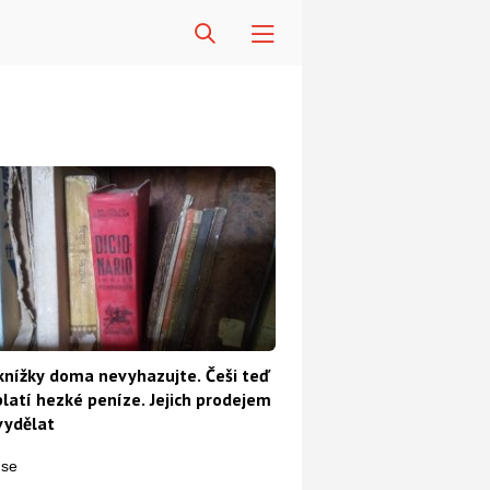
knížky doma nevyhazujte. Češi teď
platí hezké peníze. Jejich prodejem
vydělat