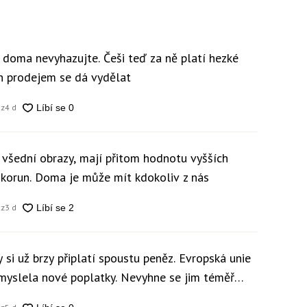
y doma nevyhazujte. Češi teď za ně platí hezké
ch prodejem se dá vydělat
cz
4 d
 všední obrazy, mají přitom hodnotu vyšších
c korun. Doma je může mít kdokoliv z nás
cz
3 d
 si už brzy připlatí spoustu peněz. Evropská unie
ymyslela nové poplatky. Nevyhne se jim téměř