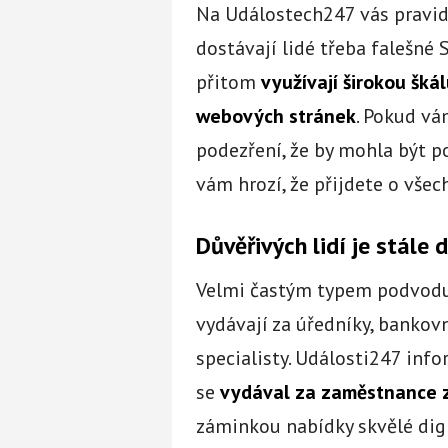
Na Událostech247 vás pravi
dostávají lidé třeba falešné 
přitom
využívají širokou šká
webových stránek
. Pokud vá
podezření, že by mohla být p
vám hrozí, že přijdete o všec
Důvěřivých lidí je stále 
Velmi častým typem podvodu 
vydávají za úředníky, bankov
specialisty. Události247 inf
se
vydával za zaměstnance 
záminkou nabídky skvělé digi