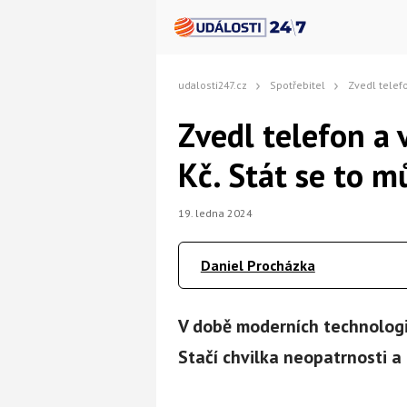
udalosti247.cz
Spotřebitel
Zvedl telefon a vzápětí
Zvedl telefon a 
Kč. Stát se to m
19. ledna 2024
Daniel Procházka
V době moderních technologi
Stačí chvilka neopatrnosti a