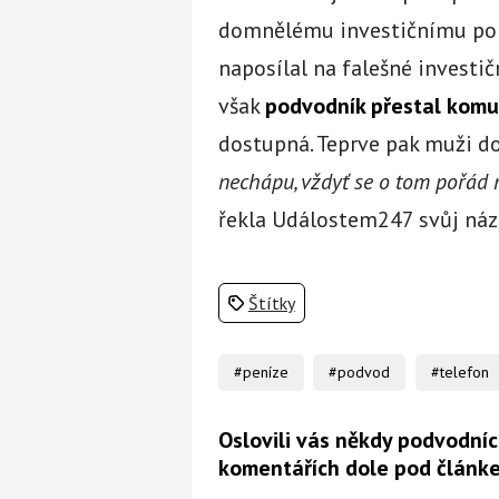
domnělému investičnímu pora
naposílal na falešné investič
však
podvodník přestal komu
dostupná. Teprve pak muži doš
nechápu, vždyť se o tom pořád ml
řekla Událostem247 svůj názo
Štítky
#peníze
#podvod
#telefon
Oslovili vás někdy podvodníc
komentářích dole pod článk