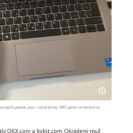
t jejich peníze, jsou i různé formy SMS zpráv, ve kterých se
tály OKX.com a bybit.com. Okradený muž