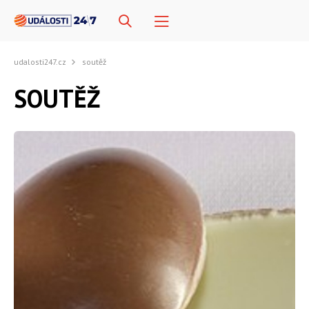
udalosti247.cz
soutěž
SOUTĚŽ