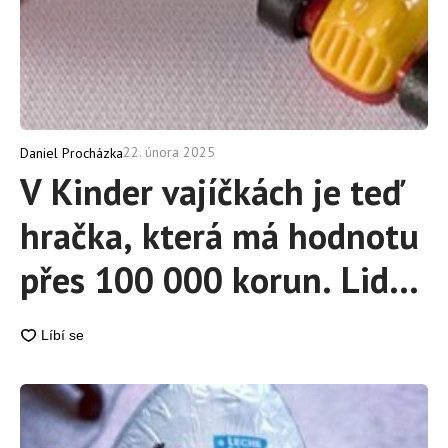
22. února 2025
Daniel Procházka
V Kinder vajíčkách je teď
hračka, která má hodnotu
přes 100 000 korun. Lidé
nabíhají do obchodů jako
smyslů zbavení