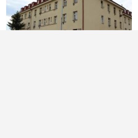
9. září 2023
Daniel Procházka
Tohle tu ještě nebylo: Známá česká firma nabízí byt zadarmo
už od 1. října 2023
O nás
Redakce
Kontakt