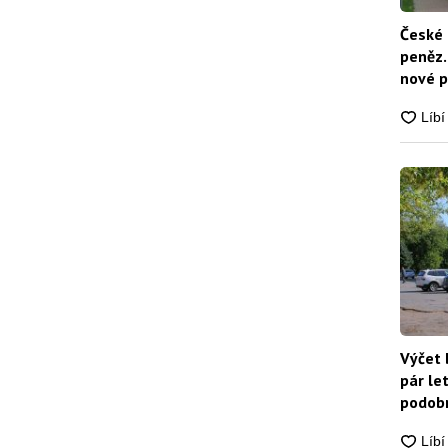
České 
peněz.
nové p
nikdo
Výčet 
pár le
podobn
snadn