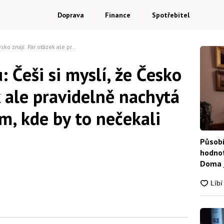
Doprava
Finance
Spotřebitel
ale pravidelně nachytá i ty nejjistější tam, kde by to nečekali
: Češi si myslí, že Česko
k ale pravidelně nachytá
tam, kde by to nečekali
Působí
hodnot
Doma j