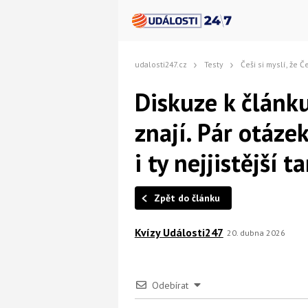
udalosti247.cz
Testy
Češi si myslí, že Česko znají. Pár otázek 
Diskuze k článku
znají. Pár otáze
i ty nejjistější 
Zpět do článku
Kvízy Události247
20. dubna 2026
Odebírat