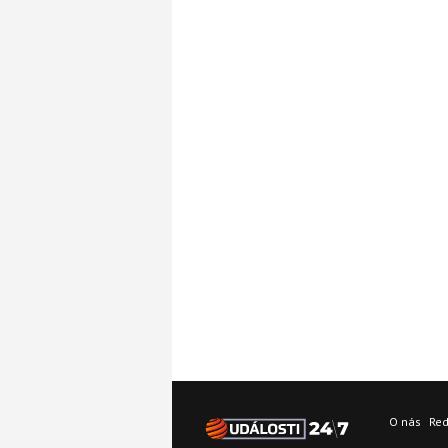
O nás
Re