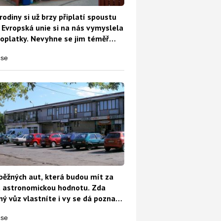
rodiny si už brzy připlatí spoustu
 Evropská unie si na nás vymyslela
oplatky. Nevyhne se jim téměř
běžných aut, která budou mít za
t astronomickou hodnotu. Zda
ý vůz vlastníte i vy se dá poznat
o