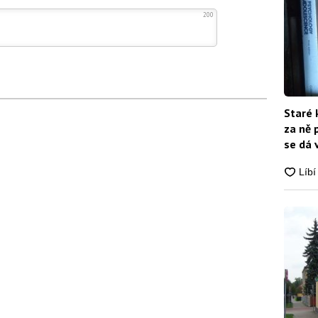
200
Staré 
za ně 
se dá 