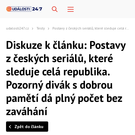
udalosti247.cz
Testy
Postavy z českých seriálů, které sleduje celá republika. Pozorný divák s dobrou pamětí dá plný počet bez zaváhání
Diskuze k článku: Postavy
z českých seriálů, které
sleduje celá republika.
Pozorný divák s dobrou
pamětí dá plný počet bez
zaváhání
Zpět do článku