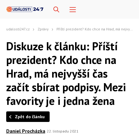
udalosti247.cz
Zprávy
Příští prezident? Kdo chce na Hrad, má nejvyšší čas začít sbírat podpisy. Mezi favority je i jedna žena
Diskuze k článku: Příští
prezident? Kdo chce na
Hrad, má nejvyšší čas
začít sbírat podpisy. Mezi
favority je i jedna žena
Zpět do článku
Daniel Procházka
22. listopadu 2021