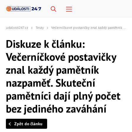
udalosti247.cz
Testy
Večerníčkové postavičky znal každý pamětník nazpaměť. Skuteční pamětníci dají plný počet bez jediného zaváhání
Diskuze k článku:
Večerníčkové postavičky
znal každý pamětník
nazpaměť. Skuteční
pamětníci dají plný počet
bez jediného zaváhání
Zpět do článku