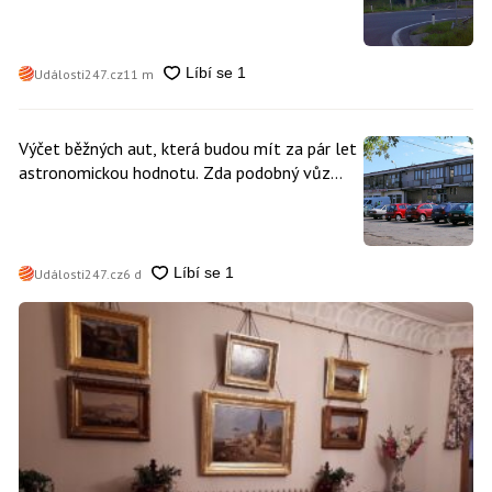
Události247.cz
11 m
Výčet běžných aut, která budou mít za pár let
astronomickou hodnotu. Zda podobný vůz
vlastníte i vy se dá poznat snadno
Události247.cz
6 d