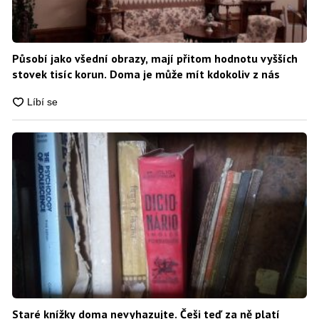
Působí jako všední obrazy, mají přitom hodnotu vyšších
stovek tisíc korun. Doma je může mít kdokoliv z nás
Staré knížky doma nevyhazujte. Češi teď za ně platí