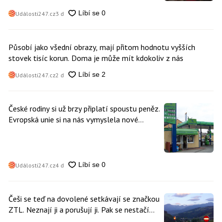
Události247.cz
3 d
Působí jako všední obrazy, mají přitom hodnotu vyšších
stovek tisíc korun. Doma je může mít kdokoliv z nás
Události247.cz
2 d
České rodiny si už brzy připlatí spoustu peněz.
Evropská unie si na nás vymyslela nové
poplatky. Nevyhne se jim téměř nikdo
Události247.cz
4 d
Češi se teď na dovolené setkávají se značkou
ZTL. Neznají ji a porušují ji. Pak se nestačí
divit, když platí mastnou pokutu