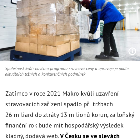
Společnost kvůli novému programu srovnává ceny a upravuje je podle
aktuálních tržních a konkurenčních podmínek
Zatímco v roce 2021 Makro kvůli uzavření
stravovacích zařízení spadlo při tržbách
26 miliard do ztráty 13 milionů korun, za loňský
finanční rok bude mít hospodářský výsledek
kladný, dodává web.
V Česku se ve slevách