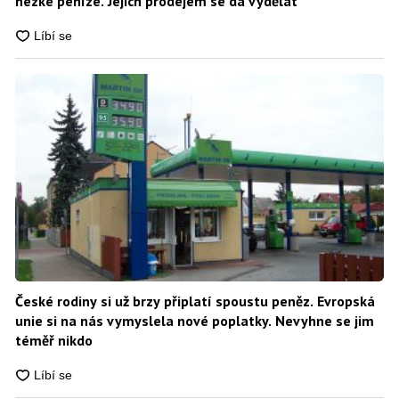
hezké peníze. Jejich prodejem se dá vydělat
České rodiny si už brzy připlatí spoustu peněz. Evropská
unie si na nás vymyslela nové poplatky. Nevyhne se jim
téměř nikdo