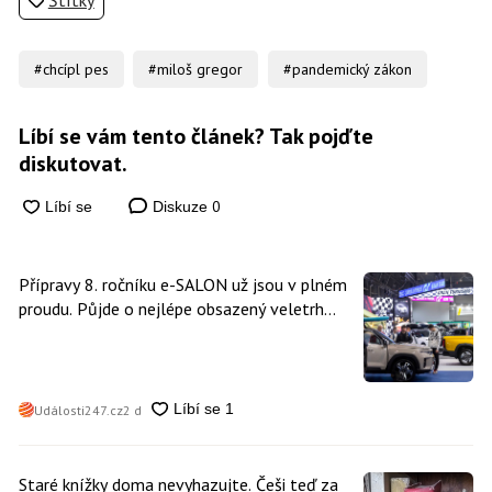
Štítky
#chcípl pes
#miloš gregor
#pandemický zákon
Líbí se vám tento článek? Tak pojďte
diskutovat.
0
Diskuze
Přípravy 8. ročníku e-SALON už jsou v plném
proudu. Půjde o nejlépe obsazený veletrh
čisté mobility v historii
Události247.cz
2 d
Staré knížky doma nevyhazujte. Češi teď za