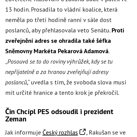
13 hodin. Prosadila to vládní koalice, která
neměla po třetí hodině ranní v sále dost
poslanců, aby přehlasovala veto Senátu.
Proti
zveřejnění adres se ohradila také šéfka
Sněmovny Markéta Pekarová Adamová
.
„
Posouvá se to do roviny výhrůžek, kdy se tu
nepřijatelně a za hranou zveřejňují adresy
poslanců
,“ uvedla s tím, že svoboda slova musí
mít určité hranice a tento krok je překročil.
Čin Chcípl PES odsoudil i prezident
Zeman
Jak informuje
Český rozhlas
, Rakušan se ve