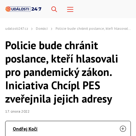
udalosti247.cz
Domácí
Policie bude chránit poslance, kteří hlasovali pro pandemický zákon. Iniciativa Chcípl PES zveřejnila jejich adresy
Policie bude chránit
poslance, kteří hlasovali
pro pandemický zákon.
Iniciativa Chcípl PES
zveřejnila jejich adresy
17. února 2022
Ondřej Kočí