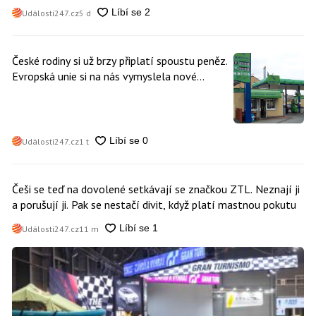
Události247.cz
5 d
České rodiny si už brzy připlatí spoustu peněz.
Evropská unie si na nás vymyslela nové
poplatky. Nevyhne se jim téměř nikdo
Události247.cz
1 t
Češi se teď na dovolené setkávají se značkou ZTL. Neznají ji
a porušují ji. Pak se nestačí divit, když platí mastnou pokutu
Události247.cz
11 m