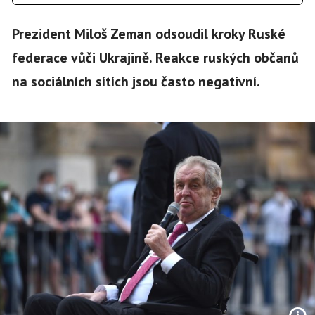
Prezident Miloš Zeman odsoudil kroky Ruské
federace vůči Ukrajině. Reakce ruských občanů
na sociálních sítích jsou často negativní.