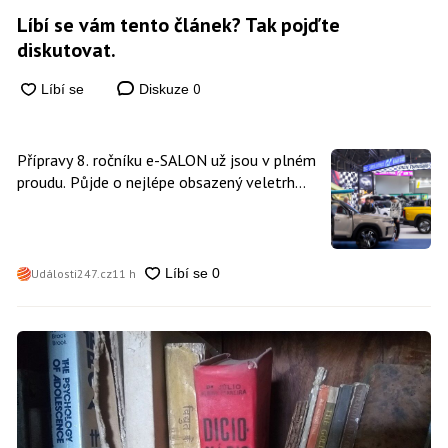
Líbí se vám tento článek? Tak pojďte
diskutovat.
0
Diskuze
Přípravy 8. ročníku e-SALON už jsou v plném
proudu. Půjde o nejlépe obsazený veletrh
čisté mobility v historii
Události247.cz
11 h