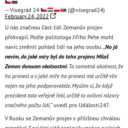
— Visegrád 24
(@visegrad24)
February 24, 2022
U nás značnou část lidí Zemanův projev
překvapil. Podle politologa Jiřího Pehe mohl
navíc změnit pohled lidí na jeho osobu.
„
No já
nevím, do jaké míry byl do toho projevu Miloš
Zeman donucen okolnostmi
. Ta samotná okolnost, že
ho pronesl a v jaké míře ho pronesl má určitě vliv
nejen na jeho podporovatele. Myslím si, že když
prezident toto veřejně řekl, určitě to ovlivní názory
značného počtu lidí,“
uvedl pro Události247.
V Rusku se Zemanův projev s přílišnou chválou