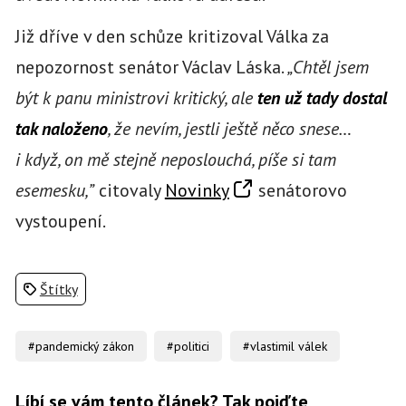
Již dříve v den schůze kritizoval Válka za
nepozornost senátor Václav Láska.
„Chtěl jsem
být k panu ministrovi kritický, ale
ten už tady dostal
tak naloženo
, že nevím, jestli ještě něco snese…
i když, on mě stejně neposlouchá, píše si tam
esemesku,”
citovaly
Novinky
senátorovo
vystoupení.
Štítky
#pandemický zákon
#politici
#vlastimil válek
Líbí se vám tento článek? Tak pojďte