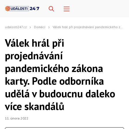
udalosti247.cz
Domácí
Válek hrál při projednávání pandemického zákona karty. Podle odborníka udělá v budoucnu daleko více skandálů
Válek hrál při
projednávání
pandemického zákona
karty. Podle odborníka
udělá v budoucnu daleko
více skandálů
11. února 2022