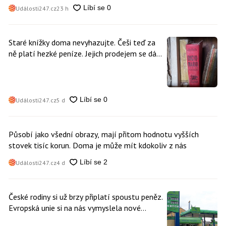
Události247.cz
23 h
Staré knížky doma nevyhazujte. Češi teď za
ně platí hezké peníze. Jejich prodejem se dá
vydělat
Události247.cz
5 d
Působí jako všední obrazy, mají přitom hodnotu vyšších
stovek tisíc korun. Doma je může mít kdokoliv z nás
Události247.cz
4 d
České rodiny si už brzy připlatí spoustu peněz.
Evropská unie si na nás vymyslela nové
poplatky. Nevyhne se jim téměř nikdo