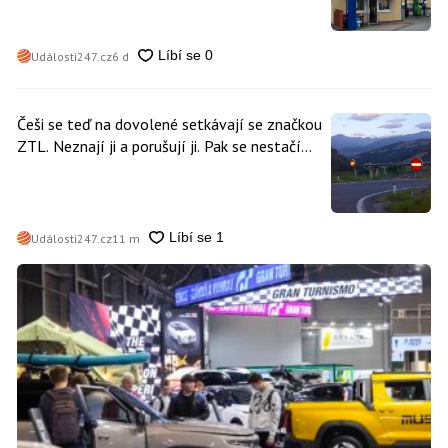
Události247.cz
6 d
Češi se teď na dovolené setkávají se značkou
ZTL. Neznají ji a porušují ji. Pak se nestačí
divit, když platí mastnou pokutu
Události247.cz
11 m