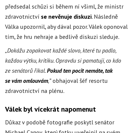
předsedal schůzi si během ní všiml, že ministr
zdravotnictví
se nevěnuje diskuzi
. Následně
Válka upozornil, aby dával pozor. Válek oponoval
tím, že hru nehraje a bedlivě diskuzi sleduje.
„Dokážu zopakovat každé slovo, které tu padlo,
každou výtku, kritiku. Opravdu si pamatuji, co kdo
ze senátorů říkal.
Pokud ten pocit nemáte, tak
se vám omlouvám
,”
obhajoval šéf resortu
zdravotnictví na plénu.
Válek byl vícekrát napomenut
Důkaz v podobě fotografie poskytl senátor
Michael Canov, který fotku uveřejnil na svém