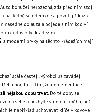
 Auto bohužel nerozezná, zda před ním stojí
, a následně se odemkne a povolí příkaz k
jen nasedne do auta a odjede s ním kdo ví
ho roku došlo ke krádežím
a moderní prvky na těchto krádežích mají
ází stále častěji, výrobci už zavádějí
potřeba počítat s tím, že implementace
ště nějakou dobu trvat
. Do té doby se
ze na sebe a nezbyde vám nic jiného, než
nich je například uchovávat klíče v kovové