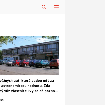
běžných aut, která budou mít za
t astronomickou hodnotu. Zda
ý vůz vlastníte i vy se dá poznat
o