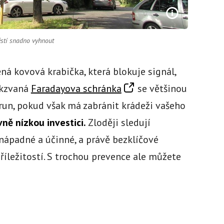
těstí snadno vyhnout
ěná kovová krabička, která blokuje signál,
akzvaná
Faradayova schránka
se většinou
run, pokud však má zabránit krádeži vašeho
vně nízkou investici.
Zloději sledují
enápadné a účinné, a právě bezklíčové
říležitostí. S trochou prevence ale můžete