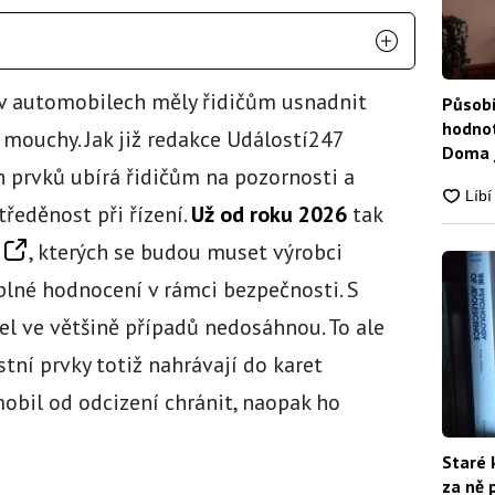
v automobilech měly řidičům usnadnit
Působí
hodnot
 mouchy. Jak již redakce Událostí247
Doma j
prvků ubírá řidičům na pozornosti a
tředěnost při řízení.
Už od roku 2026
tak
, kterých se budou muset výrobci
 plné hodnocení v rámci bezpečnosti. S
l ve většině případů nedosáhnou. To ale
tní prvky totiž nahrávají do karet
obil od odcizení chránit, naopak ho
Staré 
za ně 