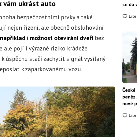
jak vám ukrást auto
se dá 
mnoha bezpečnostními prvky a také
jí nejen řízení, ale obecně obsluhování
 například i možnost otevírání dveří
bez
se ale pojí i výrazné riziko krádeže
k úspěchu stačí zachytit signál vysílaný
přeposlat k zaparkovanému vozu.
České 
peněz.
nové p
nikdo