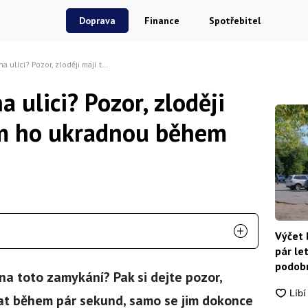
Doprava
Finance
Spotřebitel
 zloději mají trik, jak vám ho ukradnou během pár sekund
a ulici? Pozor, zloději
vám ho ukradnou během
Výčet 
pár le
podobn
 toto zamykání? Pak si dejte pozor,
snadn
tat během pár sekund, samo se jim dokonce