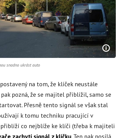
ohou snadno ukrást auto
 postavený na tom, že klíček neustále
ak pozná, že se majitel přiblížil, samo se
rtovat. Přesně tento signál se však stal
užívají k tomu techniku pracující v
iblíží co nejblíže ke klíči (třeba k majiteli
ače zachytí signál z klíčku
. Ten pak posílá