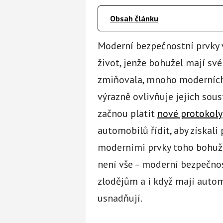
Obsah článku
Moderní bezpečnostní prvky 
život, jenže bohužel mají své
zmiňovala, mnoho moderních 
výrazně ovlivňuje jejich sous
začnou platit
nové protokoly
automobilů řídit, aby získali
moderními prvky toho bohuže
není vše – moderní bezpečnos
zlodějům a i když mají autom
usnadňují.