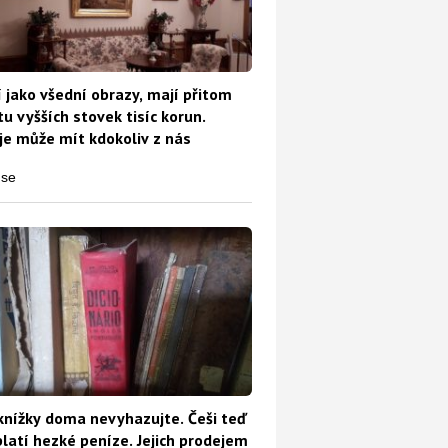
 jako všední obrazy, mají přitom
u vyšších stovek tisíc korun.
e může mít kdokoliv z nás
knížky doma nevyhazujte. Češi teď
platí hezké peníze. Jejich prodejem