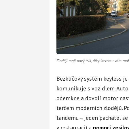
Zloději mají nový trik, díky kterému vám m
Bezklíčový systém keyless je
komunikuje s vozidlem. Auto p
odemkne a dovolí motor nasta
terčem moderních zlodějů. Po
tandemu – jeden pachatel se př
v restauraci) a
pomocí zesilov