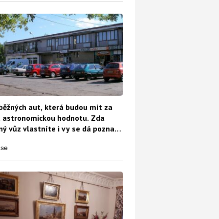
běžných aut, která budou mít za
t astronomickou hodnotu. Zda
ý vůz vlastníte i vy se dá poznat
o