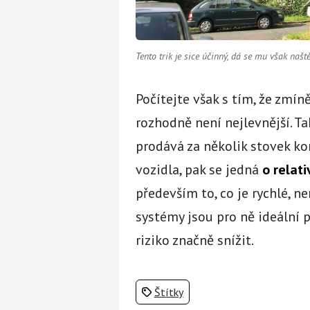
Tento trik je sice účinný, dá se mu však naš
Počítejte však s tím, že zmín
rozhodně není nejlevnější. T
prodává za několik stovek ko
vozidla, pak se jedná
o relati
především to, co je rychlé, n
systémy jsou pro ně ideální p
riziko značně snížit.
Štítky