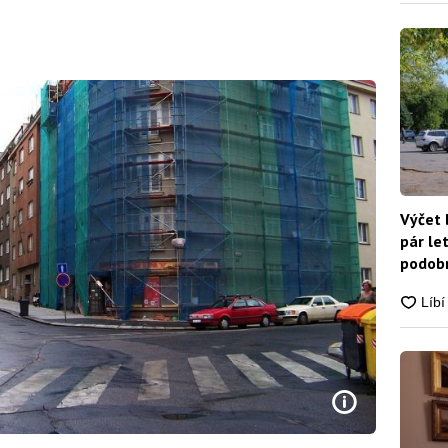
Výčet 
pár le
podobn
snadn