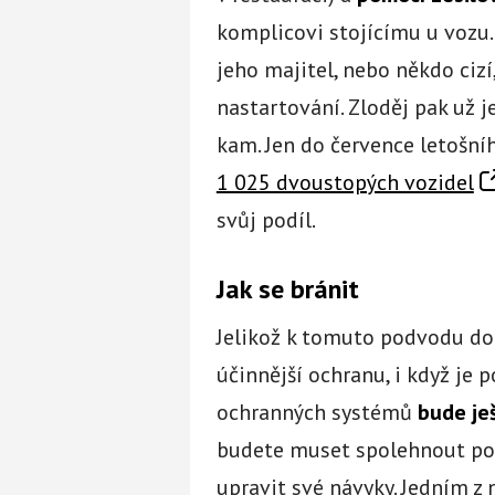
komplicovi stojícímu u vozu.
jeho majitel, nebo někdo cizí
nastartování. Zloděj pak už 
kam. Jen do července letošní
1 025 dvoustopých vozidel
svůj podíl.
Jak se bránit
Jelikož k tomuto podvodu doch
účinnější ochranu, i když je 
ochranných systémů
bude je
budete muset spolehnout pou
upravit své návyky. Jedním z 