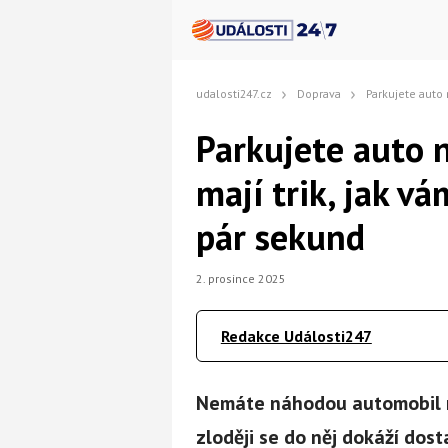
udalosti247.cz
Doprava
Parkujete auto na ulici? Pozor,
Parkujete auto n
mají trik, jak 
pár sekund
2. prosince 2025
Redakce Události247
Nemáte náhodou automobil na
zloději se do něj dokáží dos