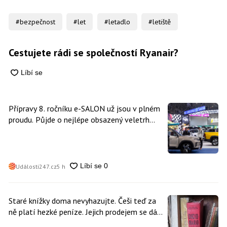
#bezpečnost
#let
#letadlo
#letiště
Cestujete rádi se společností Ryanair?
Přípravy 8. ročníku e-SALON už jsou v plném
proudu. Půjde o nejlépe obsazený veletrh
čisté mobility v historii
Události247.cz
5 h
Staré knížky doma nevyhazujte. Češi teď za
ně platí hezké peníze. Jejich prodejem se dá
vydělat