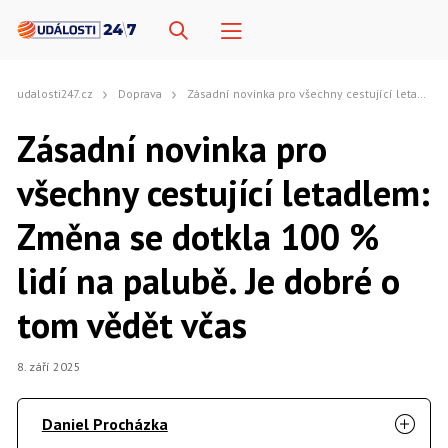
udalosti247.cz
Doprava
Zásadní novinka pro všechny cestující letadlem: Změna se dotkla 100 % lidí na palubě. Je dobré o tom vědět včas
Zásadní novinka pro
všechny cestující letadlem:
Změna se dotkla 100 %
lidí na palubě. Je dobré o
tom vědět včas
8. září 2025
Daniel Procházka