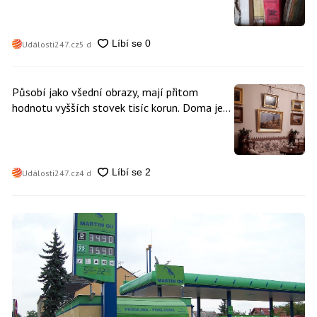
Události247.cz
5 d
Působí jako všední obrazy, mají přitom
hodnotu vyšších stovek tisíc korun. Doma je
může mít kdokoliv z nás
Události247.cz
4 d