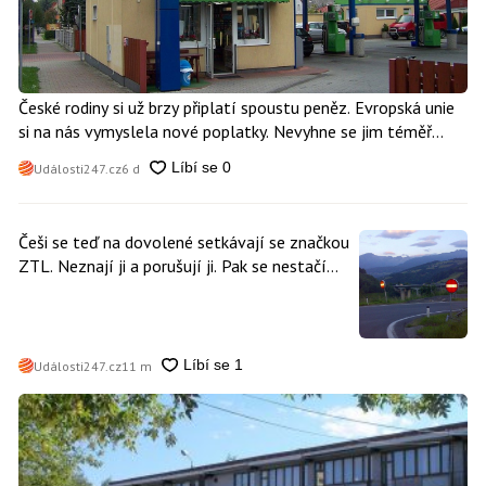
České rodiny si už brzy připlatí spoustu peněz. Evropská unie
si na nás vymyslela nové poplatky. Nevyhne se jim téměř
nikdo
Události247.cz
6 d
Češi se teď na dovolené setkávají se značkou
ZTL. Neznají ji a porušují ji. Pak se nestačí
divit, když platí mastnou pokutu
Události247.cz
11 m