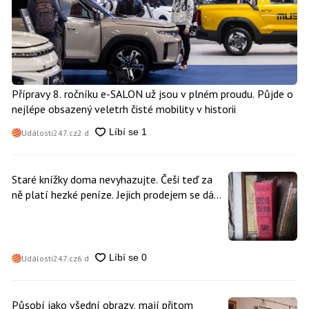
Přípravy 8. ročníku e-SALON už jsou v plném proudu. Půjde o
nejlépe obsazený veletrh čisté mobility v historii
Události247.cz
2 d
Staré knížky doma nevyhazujte. Češi teď za
ně platí hezké peníze. Jejich prodejem se dá
vydělat
Události247.cz
6 d
Působí jako všední obrazy, mají přitom