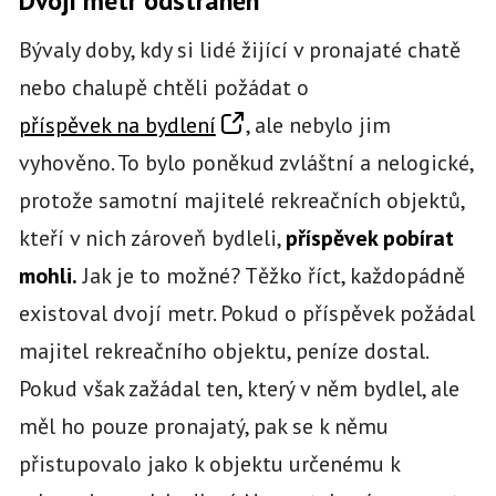
Dvojí metr odstraněn
Bývaly doby, kdy si lidé žijící v pronajaté chatě
nebo chalupě chtěli požádat o
příspěvek na bydlení
, ale nebylo jim
vyhověno. To bylo poněkud zvláštní a nelogické,
protože samotní majitelé rekreačních objektů,
kteří v nich zároveň bydleli,
příspěvek pobírat
mohli.
Jak je to možné? Těžko říct, každopádně
existoval dvojí metr. Pokud o příspěvek požádal
majitel rekreačního objektu, peníze dostal.
Pokud však zažádal ten, který v něm bydlel, ale
měl ho pouze pronajatý, pak se k němu
přistupovalo jako k objektu určenému k