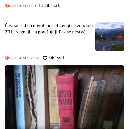
nikdo
Události247.cz
1 t
Češi se teď na dovolené setkávají se značkou
ZTL. Neznají ji a porušují ji. Pak se nestačí
divit, když platí mastnou pokutu
Události247.cz
11 m