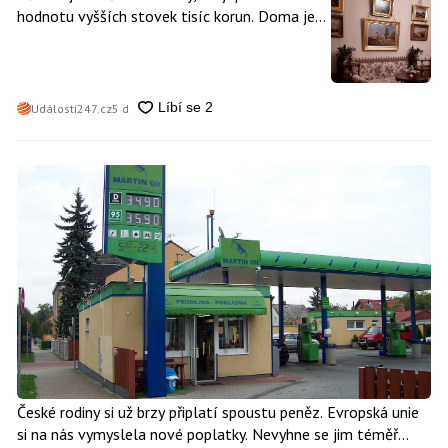
hodnotu vyšších stovek tisíc korun. Doma je
může mít kdokoliv z nás
Události247.cz
5 d
České rodiny si už brzy připlatí spoustu peněz. Evropská unie
si na nás vymyslela nové poplatky. Nevyhne se jim téměř