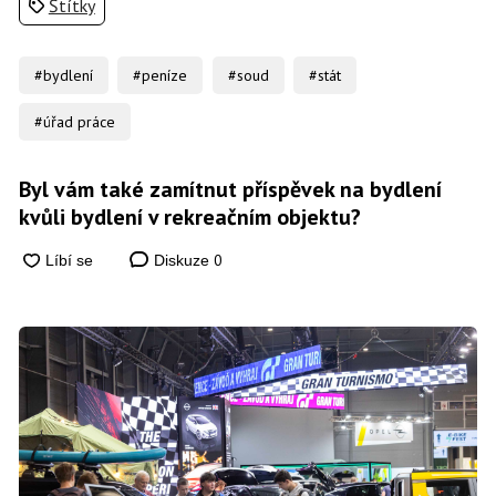
Štítky
#bydlení
#peníze
#soud
#stát
#úřad práce
Byl vám také zamítnut příspěvek na bydlení
kvůli bydlení v rekreačním objektu?
0
Diskuze