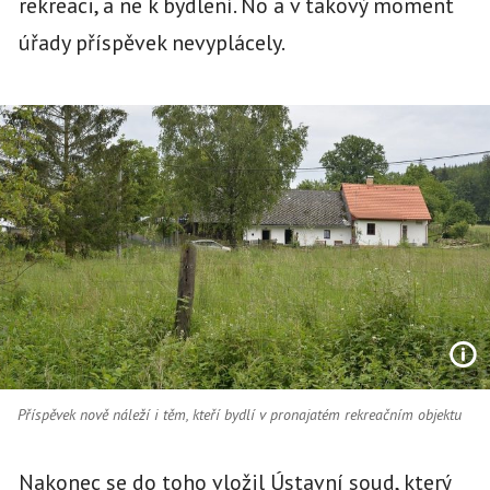
rekreaci, a ne k bydlení. No a v takový moment
úřady příspěvek nevyplácely.
Příspěvek nově náleží i těm, kteří bydlí v pronajatém rekreačním objektu
Nakonec se do toho vložil Ústavní soud, který