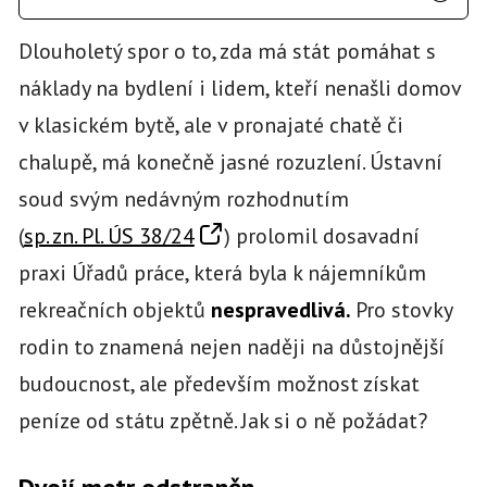
Dlouholetý spor o to, zda má stát pomáhat s
náklady na bydlení i lidem, kteří nenašli domov
v klasickém bytě, ale v pronajaté chatě či
chalupě, má konečně jasné rozuzlení. Ústavní
soud svým nedávným rozhodnutím
(
sp. zn. Pl. ÚS 38/24
) prolomil dosavadní
praxi Úřadů práce, která byla k nájemníkům
rekreačních objektů
nespravedlivá.
Pro stovky
rodin to znamená nejen naději na důstojnější
budoucnost, ale především možnost získat
peníze od státu zpětně. Jak si o ně požádat?