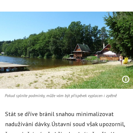
Pokud splníte podmínky, může vám být příspěvek vyplacen i zpětně
Stát se dříve bránil snahou minimalizovat
nadužívání dávky. Ústavní soud však upozornil,