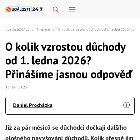
udalosti247.cz
Finance
O kolik vzrostou důchody od 1. ledna 2026? Přinášíme jasnou odpověď
O kolik vzrostou důchody
od 1. ledna 2026?
Přinášíme jasnou odpověď
13. září 2025
Daniel Procházka
Již za pár měsíců se důchodci dočkají dalšího
plošného navyšování důchodů. Kolik přesně jim