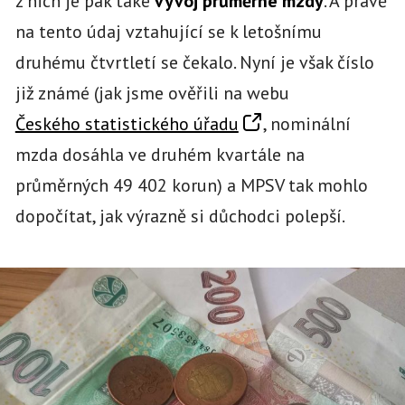
z nich je pak také
vývoj průměrné mzdy
. A právě
na tento údaj vztahující se k letošnímu
druhému čtvrtletí se čekalo. Nyní je však číslo
již známé (jak jsme ověřili na webu
Českého statistického úřadu
, nominální
mzda dosáhla ve druhém kvartále na
průměrných 49 402 korun) a MPSV tak mohlo
dopočítat, jak výrazně si důchodci polepší.