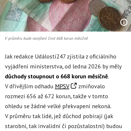
V průměru bude navýšení činit 668 korun měsíčně
Jak redakce Událostí247 zjistila z oficiálního
vyjádření ministerstva, od ledna 2026 by měly
důchody stoupnout o 668 korun měsíčně
.
V dřívějším odhadu
MPSV
zmiňovalo
rozmezí 656 až 672 korun, takže v tomto
ohledu se žádné velké překvapení nekoná.
V průměru tak lidé, jež důchod pobírají (jak
starobní, tak invalidní či pozůstalostní) budou