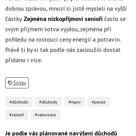
dobrou zprávou, mnozí si jistě mysleli na vyšší
částky.
Zejména nízkopříjmoví senioři
často se
svým příjmem sotva vyjdou, zejména při
pohledu na rostoucí ceny energií a potravin.
Právě ti by si tak podle nás zasloužili dostat
přidáno i více.
Štítky
#důchodci
#důchody
#mpsv
#penze
#senioři
#valorizace
Je podle vás plánované navýšení důchodů