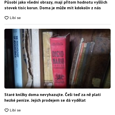
Působí jako všední obrazy, mají přitom hodnotu vyšších
stovek tisíc korun. Doma je může mít kdokoliv z nás
Staré knížky doma nevyhazujte. Češi teď za ně platí
hezké peníze. Jejich prodejem se dá vydělat