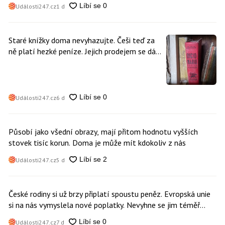
Události247.cz
1 d
Staré knížky doma nevyhazujte. Češi teď za
ně platí hezké peníze. Jejich prodejem se dá
vydělat
Události247.cz
6 d
Působí jako všední obrazy, mají přitom hodnotu vyšších
stovek tisíc korun. Doma je může mít kdokoliv z nás
Události247.cz
5 d
České rodiny si už brzy připlatí spoustu peněz. Evropská unie
si na nás vymyslela nové poplatky. Nevyhne se jim téměř
nikdo
Události247.cz
7 d