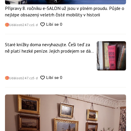
Přípravy 8. ročníku e-SALON už jsou v plném proudu. Půjde o
nejlépe obsazený veletrh čisté mobility v historii
Události247.cz
1 d
Staré knížky doma nevyhazujte. Češi teď za
ně platí hezké peníze. Jejich prodejem se dá
vydělat
Události247.cz
5 d