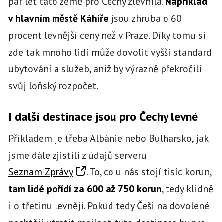
pár let tato země pro Čechy zlevnila.
Například
v hlavním městě Káhiře
jsou zhruba o 60
procent levnější ceny než v Praze. Díky tomu si
zde tak mnoho lidí může dovolit vyšší standard
ubytování a služeb, aniž by výrazně překročili
svůj loňský rozpočet.
I další destinace jsou pro Čechy levné
Příkladem je třeba Albánie nebo Bulharsko, jak
jsme dále zjistili z údajů serveru
Seznam Zprávy
. To, co u nás stojí tisíc korun,
tam lidé pořídí za 600 až 750 korun
, tedy klidně
i o třetinu levněji. Pokud tedy Češi na dovolené