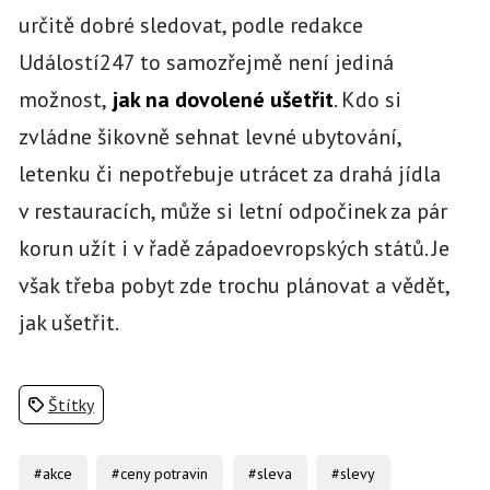
určitě dobré sledovat, podle redakce
Událostí247 to samozřejmě není jediná
možnost,
jak na dovolené ušetřit
. Kdo si
zvládne šikovně sehnat levné ubytování,
letenku či nepotřebuje utrácet za drahá jídla
v restauracích, může si letní odpočinek za pár
korun užít i v řadě západoevropských států. Je
však třeba pobyt zde trochu plánovat a vědět,
jak ušetřit.
Štítky
#akce
#ceny potravin
#sleva
#slevy