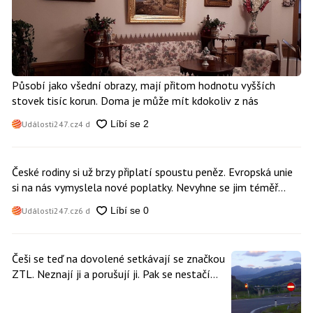
Působí jako všední obrazy, mají přitom hodnotu vyšších
stovek tisíc korun. Doma je může mít kdokoliv z nás
Události247.cz
4 d
České rodiny si už brzy připlatí spoustu peněz. Evropská unie
si na nás vymyslela nové poplatky. Nevyhne se jim téměř
nikdo
Události247.cz
6 d
Češi se teď na dovolené setkávají se značkou
ZTL. Neznají ji a porušují ji. Pak se nestačí
divit, když platí mastnou pokutu