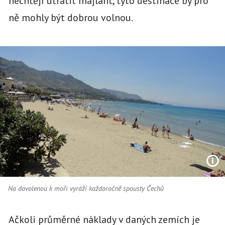
nechtějí utratit majlant, tyto destinace by pro
ně mohly být dobrou volnou.
Na dovolenou k moři vyráží každoročně spousty Čechů
Ačkoli průměrné náklady v daných zemích je