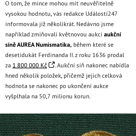
O tom, že mince mohou mít neuvěřitelně
vysokou hodnotu, vás redakce Událostí247
informovala již několikrát. Nedávno jsme
například zmiňovali květnovou aukci
aukční
síně AUREA Numismatika,
během které se
desetidukát Ferdinanda II. z roku 1636 prodal
za
1 800 000 Kč
. Aukční síň nakonec nabídla
hned několik položek, přičemž jejich celková
hodnota se nakonec po ukončení aukce
vyšplhala na 50,7 milionu korun.