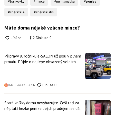
#bankovky
#mince
#numismatika
#peníze
#sběratelé
#sběratelství
Máte doma nějaké vzácné mince?
0
Diskuze
Přípravy 8. ročníku e-SALON už jsou v plném
proudu. Půjde o nejlépe obsazený veletrh
čisté mobility v historii
Události247.cz
23 h
Staré knížky doma nevyhazujte. Češi teď za
ně platí hezké peníze. Jejich prodejem se dá
vydělat