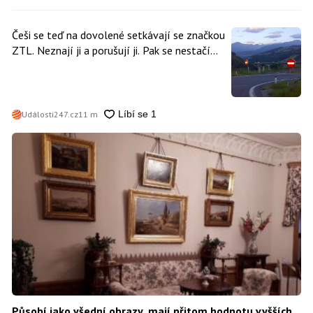
Češi se teď na dovolené setkávají se značkou
ZTL. Neznají ji a porušují ji. Pak se nestačí
divit, když platí mastnou pokutu
Události247.cz
11 m
Působí jako všední obrazy, mají přitom hodnotu vyšších