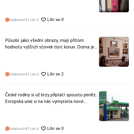
Události247.cz
5 d
Působí jako všední obrazy, mají přitom
hodnotu vyšších stovek tisíc korun. Doma je
může mít kdokoliv z nás
Události247.cz
4 d
České rodiny si už brzy připlatí spoustu peněz.
Evropská unie si na nás vymyslela nové
poplatky. Nevyhne se jim téměř nikdo
Události247.cz
6 d