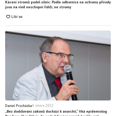
Kácení stromů podél silnic: Podle odbornice na ochranu přírody
jsou na vině neschopní řidiči, ne stromy
4. února 2022
Daniel Procházka
„Bez dodržování zákonů dochází k anarchii,“ říká epidemiolog