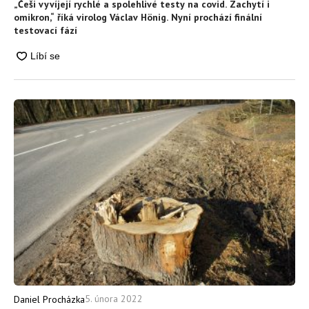
„Češi vyvíjejí rychlé a spolehlivé testy na covid. Zachytí i
omikron,“ říká virolog Václav Hönig. Nyní prochází finální
testovací fází
5. února 2022
Daniel Procházka