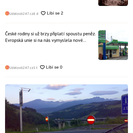
Události247.cz
6 d
České rodiny si už brzy připlatí spoustu peněz.
Evropská unie si na nás vymyslela nové
poplatky. Nevyhne se jim téměř nikdo
Události247.cz
1 t