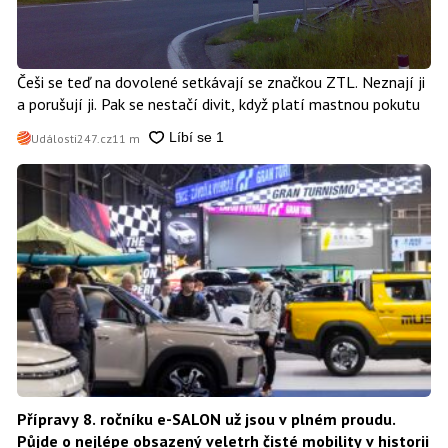
Češi se teď na dovolené setkávají se značkou ZTL. Neznají ji
a porušují ji. Pak se nestačí divit, když platí mastnou pokutu
Události247.cz
11 m
Přípravy 8. ročníku e-SALON už jsou v plném proudu.
Půjde o nejlépe obsazený veletrh čisté mobility v historii