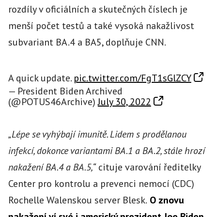
rozdíly v oficiálních a skutečných číslech je
menší počet testů a také vysoká nakažlivost
subvariant BA.4 a BA5, doplňuje CNN.
A quick update.
pic.twitter.com/FgT1sGlZCY
— President Biden Archived
(@POTUS46Archive)
July 30, 2022
„Lépe se vyhýbají imunitě. Lidem s prodělanou
infekcí, dokonce variantami BA.1 a BA.2, stále hrozí
nakažení BA.4 a BA.5,“
cituje varování ředitelky
Center pro kontrolu a prevenci nemocí (CDC)
Rochelle Walenskou server Blesk.
O znovu
nakažení ví své i americký prezident Joe Biden.