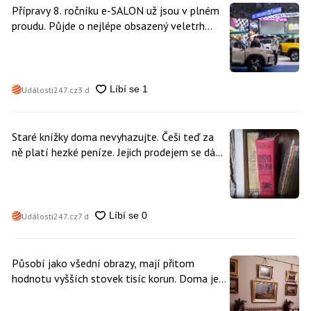
Přípravy 8. ročníku e-SALON už jsou v plném
proudu. Půjde o nejlépe obsazený veletrh
čisté mobility v historii
Události247.cz
3 d
Staré knížky doma nevyhazujte. Češi teď za
ně platí hezké peníze. Jejich prodejem se dá
vydělat
Události247.cz
7 d
Působí jako všední obrazy, mají přitom
hodnotu vyšších stovek tisíc korun. Doma je
může mít kdokoliv z nás