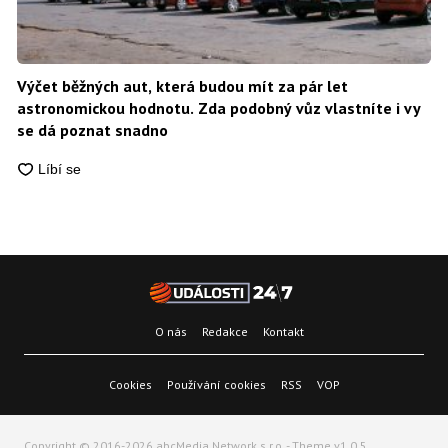
Výčet běžných aut, která budou mít za pár let
astronomickou hodnotu. Zda podobný vůz vlastníte i vy
se dá poznat snadno
O nás
Redakce
Kontakt
Cookies
Používání cookies
RSS
VOP
Copyright © 2016-2026 abcMedia Network s.r.o. - Theme v1.0.5