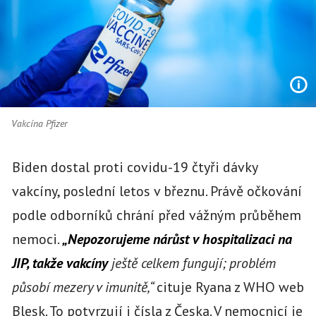
Vakcína Pfizer
Biden dostal proti covidu-19 čtyři dávky
vakcíny, poslední letos v březnu. Právě očkování
podle odborníků chrání před vážným průběhem
nemoci.
„Nepozorujeme nárůst v hospitalizaci na
JIP, takže vakcíny
ještě celkem fungují; problém
působí mezery v imunitě,“
cituje Ryana z WHO web
Blesk. To potvrzují i čísla z Česka. V nemocnicí je