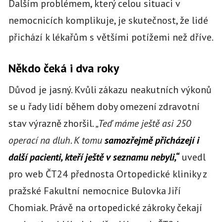
Dalším problémem, který celou situaci v
nemocnicích komplikuje, je skutečnost, že lidé
přichází k lékařům s většími potížemi než dříve.
Někdo čeká i dva roky
Důvod je jasný. Kvůli zákazu neakutních výkonů
se u řady lidí během doby omezení zdravotní
stav výrazně zhoršil.
„Teď máme ještě asi 250
operací na dluh. K tomu
samozřejmě přicházejí i
další pacienti, kteří ještě v seznamu nebyli,“
uvedl
pro web ČT24 přednosta Ortopedické kliniky z
pražské Fakultní nemocnice Bulovka Jiří
Chomiak. Právě na ortopedické zákroky čekají