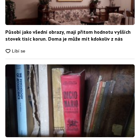
Působí jako všední obrazy, mají přitom hodnotu vyšších
stovek tisíc korun. Doma je může mít kdokoliv z nás