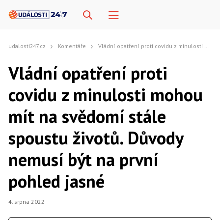
udalosti247.cz
Komentáře
Vládní opatření proti covidu z minulosti mohou mít na svědomí stále spoustu životů. Důvody nemusí být na první pohled jasné
Vládní opatření proti
covidu z minulosti mohou
mít na svědomí stále
spoustu životů. Důvody
nemusí být na první
pohled jasné
4. srpna 2022