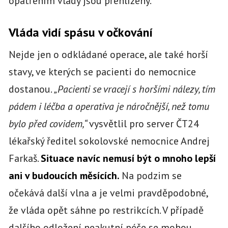
opatřením vlády jsou přehlíženy.
Vláda vidí spásu v očkování
Nejde jen o odkládané operace, ale také horší
stavy, ve kterých se pacienti do nemocnice
dostanou.
„Pacienti se vracejí s horšími nálezy, tím
pádem i léčba a operativa je náročnější, než tomu
bylo před covidem,“
vysvětlil pro server ČT24
lékařský ředitel sokolovské nemocnice Andrej
Farkaš.
Situace navíc nemusí být o mnoho lepší
ani v budoucích měsících.
Na podzim se
očekává další vlna a je velmi pravděpodobné,
že vláda opět sáhne po restrikcích. V případě
dalšího odložení neakutní péče se mohou