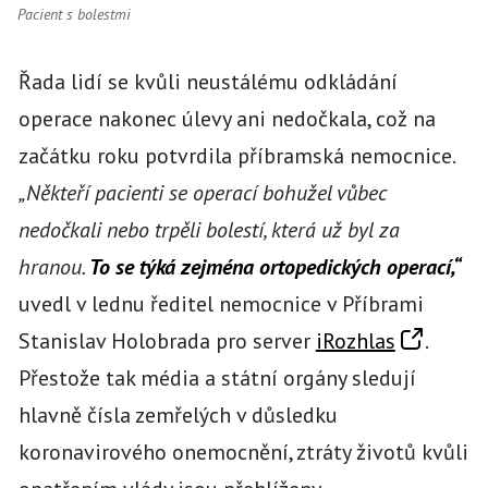
Pacient s bolestmi
Řada lidí se kvůli neustálému odkládání
operace nakonec úlevy ani nedočkala, což na
začátku roku potvrdila příbramská nemocnice.
„Někteří pacienti se operací bohužel vůbec
nedočkali nebo trpěli bolestí, která už byl za
hranou.
To se týká zejména ortopedických operací,“
uvedl v lednu ředitel nemocnice v Příbrami
Stanislav Holobrada pro server
iRozhlas
.
Přestože tak média a státní orgány sledují
hlavně čísla zemřelých v důsledku
koronavirového onemocnění, ztráty životů kvůli