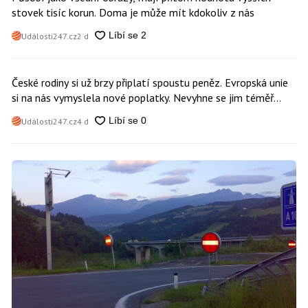
stovek tisíc korun. Doma je může mít kdokoliv z nás
Události247.cz
2 d
České rodiny si už brzy připlatí spoustu peněz. Evropská unie
si na nás vymyslela nové poplatky. Nevyhne se jim téměř
nikdo
Události247.cz
4 d