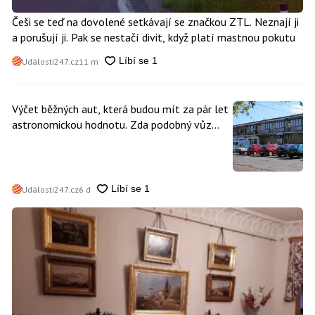
Češi se teď na dovolené setkávají se značkou ZTL. Neznají ji
a porušují ji. Pak se nestačí divit, když platí mastnou pokutu
Události247.cz
11 m
Výčet běžných aut, která budou mít za pár let
astronomickou hodnotu. Zda podobný vůz
vlastníte i vy se dá poznat snadno
Události247.cz
6 d