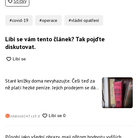
Štítky
#covid-19
#operace
#vládní opatření
Líbí se vám tento článek? Tak pojďte
diskutovat.
Staré knížky doma nevyhazujte. Češi teď za
ně platí hezké peníze. Jejich prodejem se dá
vydělat
Události247.cz
3 d
Působí jako všední obrazy, mají přitom hodnotu vyšších