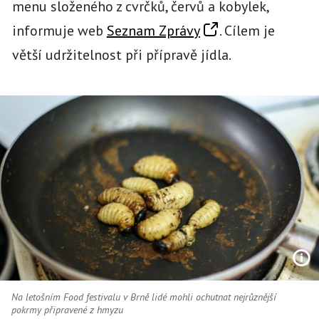
menu složeného z cvrčků, červů a kobylek,
informuje web
Seznam Zprávy
. Cílem je
větší udržitelnost při přípravě jídla.
Na letošním Food festivalu v Brně lidé mohli ochutnat nejrůznější
pokrmy připravené z hmyzu