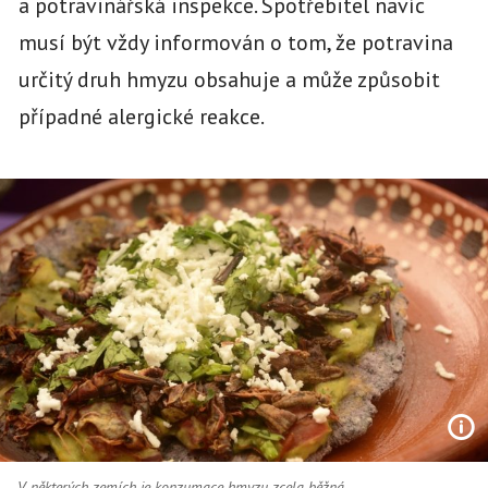
a potravinářská inspekce. Spotřebitel navíc
musí být vždy informován o tom, že potravina
určitý druh hmyzu obsahuje a může způsobit
případné alergické reakce.
V některých zemích je konzumace hmyzu zcela běžná