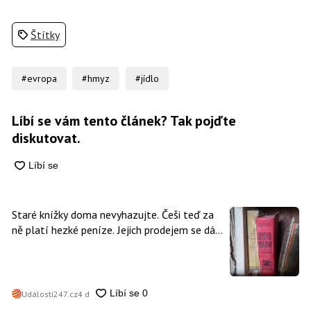
Štítky
#evropa
#hmyz
#jídlo
Líbí se vám tento článek? Tak pojďte
diskutovat.
Staré knížky doma nevyhazujte. Češi teď za
ně platí hezké peníze. Jejich prodejem se dá
vydělat
Události247.cz
4 d