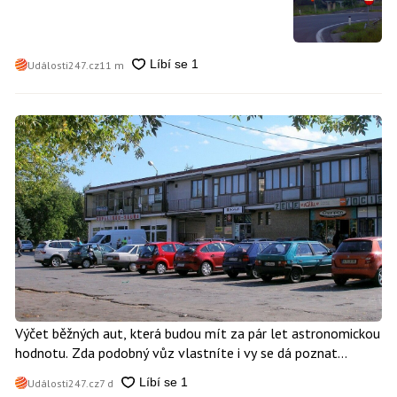
divit, když platí mastnou pokutu
Události247.cz
11 m
Výčet běžných aut, která budou mít za pár let astronomickou
hodnotu. Zda podobný vůz vlastníte i vy se dá poznat
snadno
Události247.cz
7 d