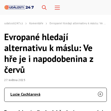
udalosti247.cz
Komentáře
Evropané hledají alternativu k máslu: Ve hře je i napodobenina z červů
Evropané hledají
alternativu k máslu: Ve
hře je i napodobenina z
červů
27. května 2023
Lucie Cochlarová