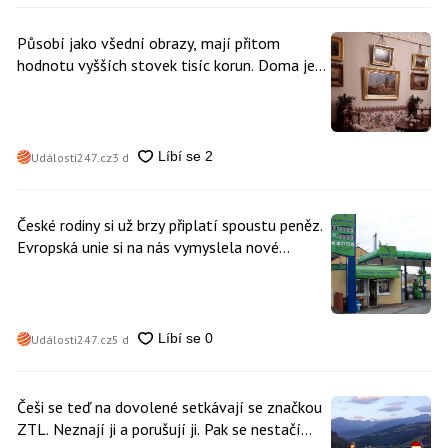
Působí jako všední obrazy, mají přitom
hodnotu vyšších stovek tisíc korun. Doma je
může mít kdokoliv z nás
Události247.cz
3 d
České rodiny si už brzy připlatí spoustu peněz.
Evropská unie si na nás vymyslela nové
poplatky. Nevyhne se jim téměř nikdo
Události247.cz
5 d
Češi se teď na dovolené setkávají se značkou
ZTL. Neznají ji a porušují ji. Pak se nestačí