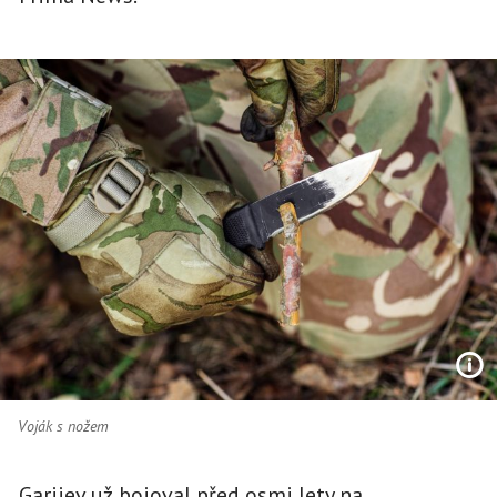
Voják s nožem
Garijev už bojoval před osmi lety na