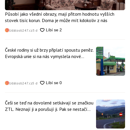
Působí jako všední obrazy, mají přitom hodnotu vyšších
stovek tisíc korun. Doma je může mít kdokoliv z nás
Události247.cz
3 d
České rodiny si už brzy připlatí spoustu peněz.
Evropská unie si na nás vymyslela nové
poplatky. Nevyhne se jim téměř nikdo
Události247.cz
5 d
Češi se teď na dovolené setkávají se značkou
ZTL. Neznají ji a porušují ji. Pak se nestačí
divit, když platí mastnou pokutu