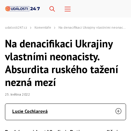
udalosti247.cz
Komentáře
Na denacifikaci Ukrajiny vlastními neonacisty. Absurdita ruského tažení nezná mezí
Na denacifikaci Ukrajiny
vlastními neonacisty.
Absurdita ruského tažení
nezná mezí
25. května 2022
Lucie Cochlarová