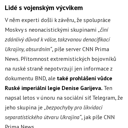
Lidé s vojenským výcvikem
V něm experti došli k závěru, že spolupráce
Moskvy s neonacistickými skupinami
„činí
zdánlivý důvod k válce, takzvanou denacifikací
Ukrajiny, absurdním“
, píše server CNN Prima
News. Přítomnost extremistických bojovníků
na ruské straně nepotvrzují jen informace z
dokumentu BND, ale
také prohlášení vůdce
Ruské imperiální legie Denise Garijeva.
Ten
napsal letos v únoru na sociální síť Telegram, že
jeho skupina je
„bezpochyby pro likvidaci
separatistického útvaru Ukrajina“
, jak píše CNN
Prima News.