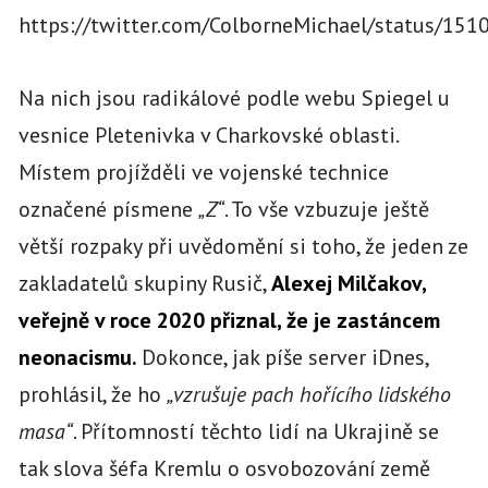
https://twitter.com/ColborneMichael/status/1
Na nich jsou radikálové podle webu Spiegel u
vesnice Pletenivka v Charkovské oblasti.
Místem projížděli ve vojenské technice
označené písmene
„Z“
. To vše vzbuzuje ještě
větší rozpaky při uvědomění si toho, že jeden ze
zakladatelů skupiny Rusič,
Alexej Milčakov,
veřejně v roce 2020 přiznal, že je zastáncem
neonacismu.
Dokonce, jak píše server iDnes,
prohlásil, že ho
„vzrušuje pach hořícího lidského
masa“
. Přítomností těchto lidí na Ukrajině se
tak slova šéfa Kremlu o osvobozování země