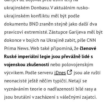
ukrajinském Donbasu. V aktuálním rusko-
ukrajinském konfliktu měl být podle
dokumentu BND zraněn stejně jako další dva
pravicoví extremisté. Zástupce Garijeva měl být
dokonce v bojích na Ukrajině zabit, píše CNN
Prima News. Web také připomíná, že
členové
Ruské imperiální legie jsou převážně lidé s
vojenskou zkušeností
nebo polovojenským
výcvikem. Podle serveru
iDnes
jsou ale ruští
neonacisté ještě něčím typičtí. Netají se
vyznáváním teorie o nadřazenosti bílé rasy a
jsou brutální v zacházení s válečnými zajatci.