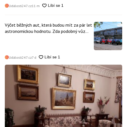
Události247.cz
11 m
Výčet běžných aut, která budou mít za pár let
astronomickou hodnotu. Zda podobný vůz
vlastníte i vy se dá poznat snadno
Události247.cz
7 d