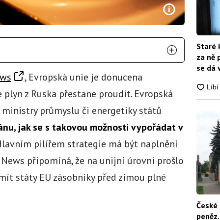
Staré 
za ně 
se dá 
ews
, Evropská unie je donucena
e plyn z Ruska přestane proudit. Evropská
 ministry průmyslu či energetiky států
ánu, jak se s takovou možností vypořádat v
lavním pilířem strategie má být naplnění
News připomíná, že na unijní úrovni prošlo
 mít státy EU zásobníky před zimou plné
České 
peněz.