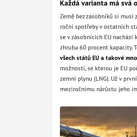
Každá varianta má svá 
Země bez zásobníků si musí 
roční spotřeby v ostatních st
se v zásobnících EU nachází 
zhruba 60 procent kapacity. T
všech států EU a takové mno
možností, se kterou je EU po
zemní plynu (LNG). Už v první
meziročnímu nárůstu jeho im