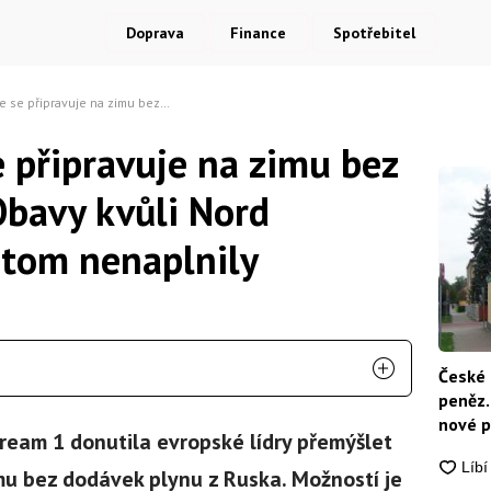
Doprava
Finance
Spotřebitel
imu bez ruského plynu. Obavy kvůli Nord Streamu 1 se přitom nenaplnily
e připravuje na zimu bez
Obavy kvůli Nord
itom nenaplnily
České 
peněz.
nové p
eam 1 donutila evropské lídry přemýšlet
nikdo
imu bez dodávek plynu z Ruska. Možností je