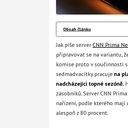
Obsah článku
Jak píše server
CNN Prima N
připravovat se na variantu, ž
komise proto v součinnosti s
sedmadvacítky pracuje
na pl
nadcházející topné sezóně.
H
zásobníků. Server CNN Prima 
nařízení, podle kterého mají
alespoň z 80 procent.