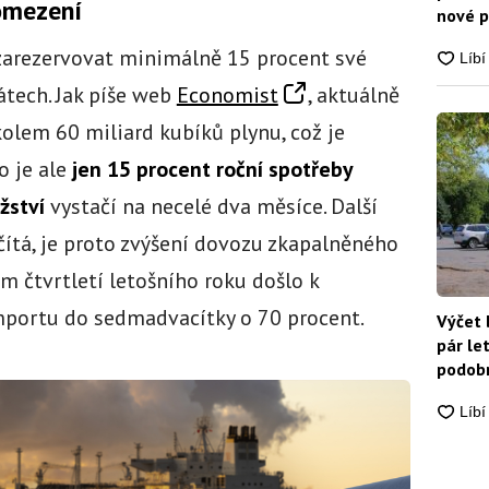
omezení
nové p
nikdo
zarezervovat minimálně 15 procent své
átech. Jak píše web
Economist
, aktuálně
kolem 60 miliard kubíků plynu, což je
o je ale
jen 15 procent roční spotřeby
žství
vystačí na necelé dva měsíce. Další
čítá, je proto zvýšení dovozu zkapalněného
m čtvrtletí letošního roku došlo k
portu do sedmadvacítky o 70 procent.
Výčet 
pár le
podobn
snadn