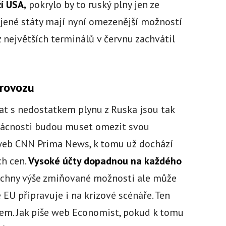
í USA,
pokrylo by to ruský plny jen ze
ojené státy mají nyní omezenější možností
 největších terminálů v červnu zachvátil
provozu
nat s nedostatkem plynu z Ruska jsou tak
omácnosti budou muset omezit svou
 web CNN Prima News, k tomu už dochází
ch cen.
Vysoké účty dopadnou na každého
echny výše zmiňované možnosti ale může
e EU připravuje i na krizové scénáře. Ten
mem. Jak píše web Economist, pokud k tomu