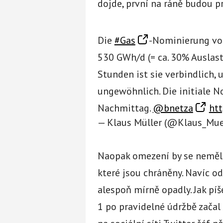
dojde, první na ráně budou p
Die
#Gas
-Nominierung v
530 GWh/d (= ca. 30% Auslast
Stunden ist sie verbindlich,
ungewöhnlich. Die initiale N
Nachmittag.
@bnetza
htt
— Klaus Müller (@Klaus_Mue
Naopak omezení by se neměl
které jsou chráněny. Navíc od
alespoň mírně opadly. Jak pí
1 po pravidelné údržbě začal 