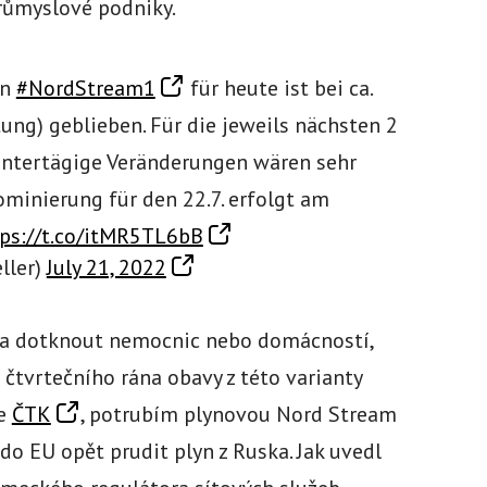
růmyslové podniky.
on
#NordStream1
für heute ist bei ca.
ung) geblieben. Für die jeweils nächsten 2
 untertägige Veränderungen wären sehr
ominierung für den 22.7. erfolgt am
ps://t.co/itMR5TL6bB
ller)
July 21, 2022
a dotknout nemocnic nebo domácností,
 čtvrtečního rána obavy z této varianty
še
ČTK
, potrubím plynovou Nord Stream
do EU opět prudit plyn z Ruska. Jak uvedl