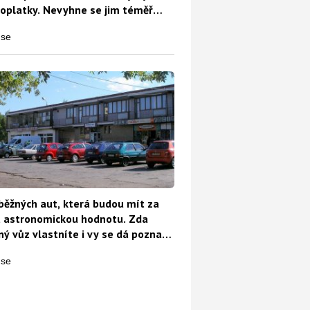
oplatky. Nevyhne se jim téměř
běžných aut, která budou mít za
t astronomickou hodnotu. Zda
ý vůz vlastníte i vy se dá poznat
o