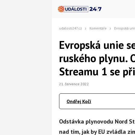
udalosti247.cz
Komentáře
Evropská unie se připravuje na z
Evropská unie s
ruského plynu. 
Streamu 1 se př
21. července 2022
Ondřej Kočí
Odstávka plynovodu Nord Str
nad tím, jak by EU zvládla z