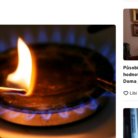
Působí
hodnot
Doma j