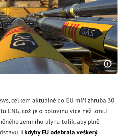
ws, celkem aktuálně do EU míří zhruba 30
 LNG, což je o polovinu více než loni. I
něného zemního plynu tolik, aby plně
edstavu:
i kdyby EU odebrala veškerý