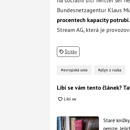
na sociální síti Twitter šéf 
Bundesnetzagentur Klaus Mü
procentech kapacity potrubí
Stream AG, která je provozov
Štítky
#evropská unie
#plyn z ruska
Líbí se vám tento článek? Ta
Staré knížk
peníze. Jeji