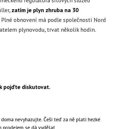
německého regulátora sítových služeb
ller,
zatím je plyn zhruba na 30
.
Plné obnovení má podle společnosti Nord
atelem plynovodu, trvat několik hodin.
k pojďte diskutovat.
y doma nevyhazujte. Češi teď za ně platí hezké
ch prodejem se dá vydělat