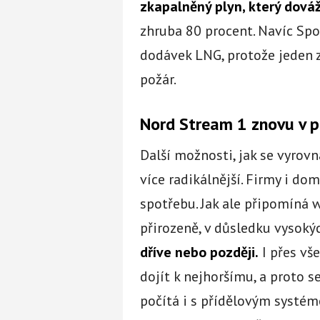
zkapalněný plyn, který dováž
zhruba 80 procent. Navíc Sp
dodávek LNG, protože jeden z
požár.
Nord Stream 1 znovu v 
Další možnosti, jak se vyrov
více radikálnější. Firmy i d
spotřebu. Jak ale připomíná
přirozeně, v důsledku vysoký
dříve nebo později.
I přes vš
dojít k nejhoršímu, a proto s
počítá i s přídělovým systé