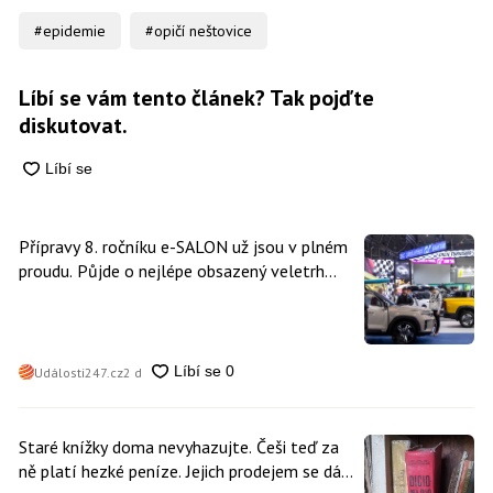
#epidemie
#opičí neštovice
Líbí se vám tento článek? Tak pojďte
diskutovat.
Přípravy 8. ročníku e-SALON už jsou v plném
proudu. Půjde o nejlépe obsazený veletrh
čisté mobility v historii
Události247.cz
2 d
Staré knížky doma nevyhazujte. Češi teď za
ně platí hezké peníze. Jejich prodejem se dá