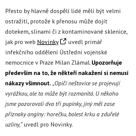
Přesto by hlavně dospělí lidé měli být velmi
ostražití, protože k přenosu může dojít
dotekem, slinami či z kontaminované sklenice,
jak pro web
Novinky
uvedl primář
infekčního oddělení Ústřední vojenské
nemocnice v Praze Milan Zlámal.
Upozorňuje
především na to, že někteří nakažení si nemusí
nákazy všimnout.
„Opičí neštovice se projevují
vyrážkou, ale ta může být rozmanitá. U někoho
jsme pozorovali dva tři pupínky, jiný měl zase
příznaky angíny: horečku, bolest krku a zduřelé
uzliny,“
uvedl pro Novinky.