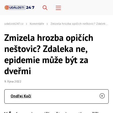
udalosti247.cz
Komentáře
Zmizela hrozba opičích neštovic? Zdaleka ne, epidemie může být za dveřmi
Zmizela hrozba opičích
neštovic? Zdaleka ne,
epidemie může být za
dveřmi
9. října 2022
Ondřej Kočí