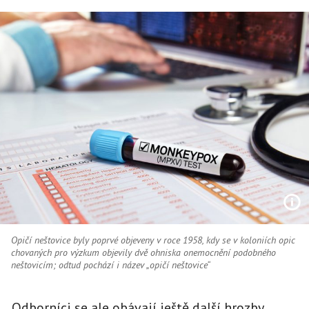
Opičí neštovice byly poprvé objeveny v roce 1958, kdy se v koloniích opic
chovaných pro výzkum objevily dvě ohniska onemocnění podobného
neštovicím; odtud pochází i název „opičí neštovice“
Odborníci se ale obávají ještě další hrozby.