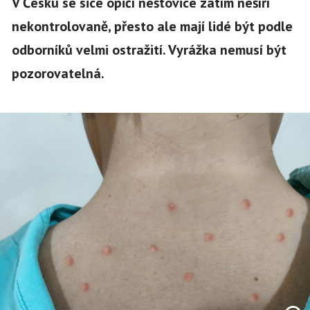
V Česku se sice opičí neštovice zatím nešíří
nekontrolovaně, přesto ale mají lidé být podle
odborníků velmi ostražití. Vyrážka nemusí být
pozorovatelná.