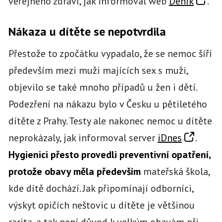
veřejného zdraví, jak informoval web
Deník
.
Nákaza u dítěte se nepotvrdila
Přestože to zpočátku vypadalo, že se nemoc šíří
především mezi muži majících sex s muži,
objevilo se také mnoho případů u žen i dětí.
Podezření na nákazu bylo v Česku u pětiletého
dítěte z Prahy. Testy ale nakonec nemoc u dítěte
neprokázaly, jak informoval server
iDnes
.
Hygienici přesto provedli preventivní opatření,
protože obavy měla především
mateřská škola,
kde dítě dochází. Jak připomínají odborníci,
výskyt opičích neštovic u dítěte je většinou
rarita, a tak není důvod k velkým obavám při