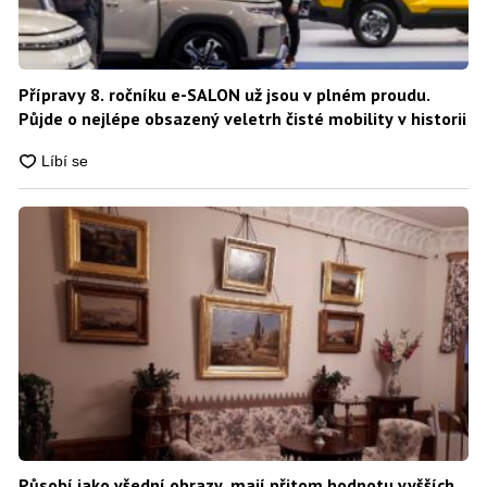
Přípravy 8. ročníku e-SALON už jsou v plném proudu.
Půjde o nejlépe obsazený veletrh čisté mobility v historii
Působí jako všední obrazy, mají přitom hodnotu vyšších