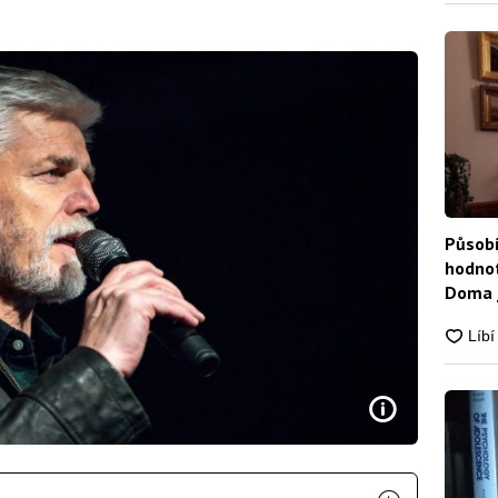
Působí
hodnot
Doma j