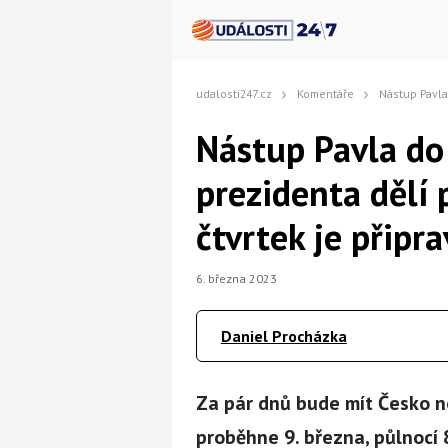
udalosti247.cz
Komentáře
Nástup Pavla do úřadu: Česko od z
Nástup Pavla do
prezidenta dělí
čtvrtek je připr
6. března 2023
Daniel Procházka
Za pár dnů bude mít Česko n
proběhne 9. března, půlnocí 