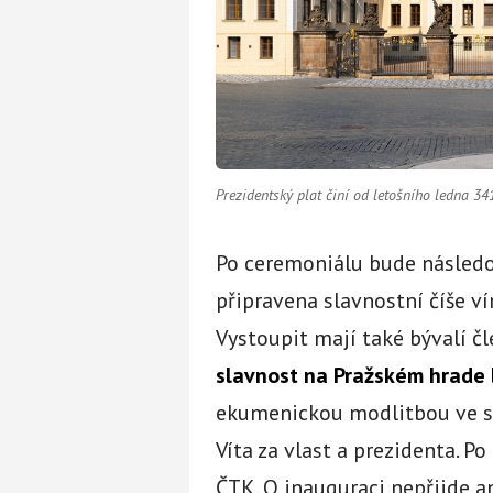
Prezidentský plat činí od letošního ledna 
Po ceremoniálu bude následo
připravena slavnostní číše ví
Vystoupit mají také bývalí čl
slavnost na Pražském hrad
ekumenickou modlitbou ve sv
Víta za vlast a prezidenta. P
ČTK. O inauguraci nepřijde an