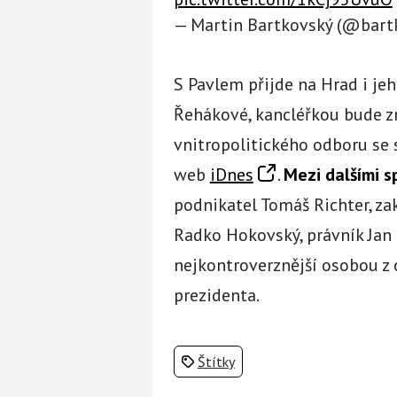
— Martin Bartkovský (@bar
S Pavlem přijde na Hrad i je
Řehákové, kancléřkou bude z
vnitropolitického odboru se 
web
iDnes
.
Mezi dalšími 
podnikatel Tomáš Richter, z
Radko Hokovský, právník Jan K
nejkontroverznější osobou z
prezidenta.
Štítky