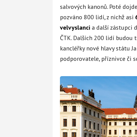
salvových kanonů. Poté dojde
pozváno 800 lidí, z nichž asi
velvyslanci
a další zástupci 
ČTK. Dalších 200 lidí budou 
kancléřky nové hlavy státu J
podporovatele, příznivce či s