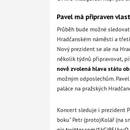
Pavel má připraven vlast
Průběh bude možné sledovat
Hradčanském náměstí a třet
Nový prezident se ale na Hra
několik týdnů připravovat, pí
nově zvolená hlava státu o
možným odposlechům. Pavel 
paláce na pražských Hradčane
Koncert sleduje i prezident P
boku” Petr (proto)Kolář (na s
pic.twitter.com/1kCj95UvuO