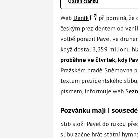
Obsah článku
Web
Deník
připomíná, že 
českým prezidentem od vznik
volbě porazil Pavel ve druhé
když dostal 3,359 milionu hl
proběhne ve čtvrtek, kdy Pave
Pražském hradě. Sněmovna pro
textem prezidentského slibu,
písmem, informuje web
Sezn
Pozvánku mají i sousedé
Slib složí Pavel do rukou pře
slibu začne hrát státní hymna 