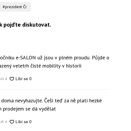
#prezident Čr
k pojďte diskutovat.
 ročníku e-SALON už jsou v plném proudu. Půjde o
zený veletrh čisté mobility v historii
cz
1 d
y doma nevyhazujte. Češi teď za ně platí hezké
ch prodejem se dá vydělat
cz
5 d