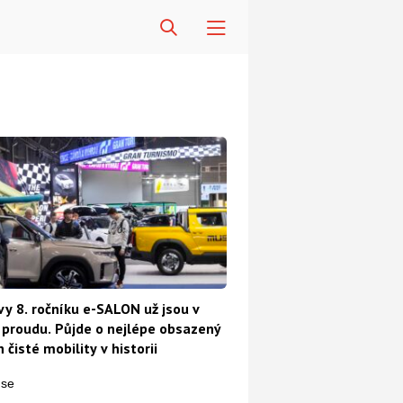
vy 8. ročníku e-SALON už jsou v
proudu. Půjde o nejlépe obsazený
 čisté mobility v historii