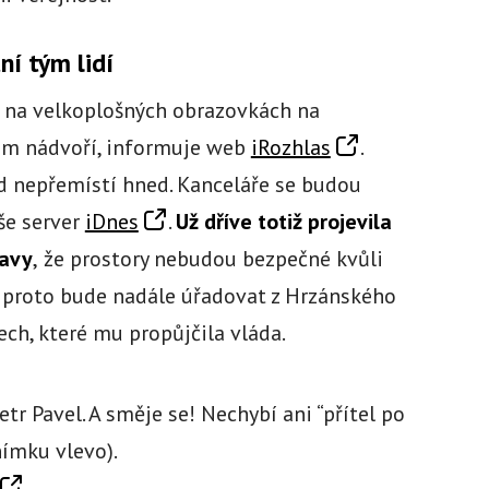
ní tým lidí
 na velkoplošných obrazovkách na
ím nádvoří, informuje web
iRozhlas
.
d nepřemístí hned. Kanceláře se budou
še server
iDnes
.
Už dříve totiž projevila
bavy
,
že prostory nebudou bezpečné kvůli
proto bude nadále úřadovat z Hrzánského
ch, které mu propůjčila vláda.
etr Pavel. A směje se! Nechybí ani “přítel po
nímku vlevo).