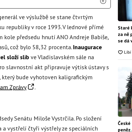
generál ve výslužbě se stane čtvrtým
u republiky v roce 1993. V lednové přímé
Staré 
za ně 
m kole předsedu hnutí ANO Andreje Babiše,
se dá 
asů, což bylo 58,32 procenta.
Inaugurace
l složí slib
ve Vladislavském sále na
 slavnostní akt připravuje výtisk ústavy s
 který bude vyhotoven kaligrafickým
am Zprávy
.
dsedy Senátu Miloše Vystrčila. Po složení
České 
a vystřelí čtyři výstřely ze speciálních
peněz.