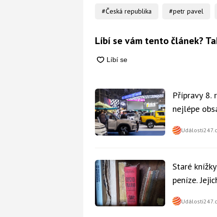
#Česká republika
#petr pavel
Líbí se vám tento článek? Ta
Přípravy 8.
nejlépe obsa
Události247.
Staré knížk
peníze. Jeji
Události247.