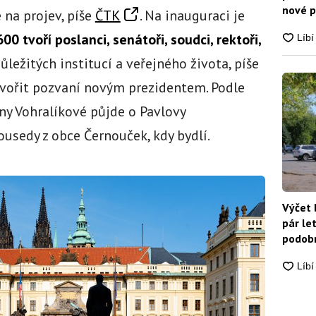
nové p
 na projev, píše
ČTK
. Na inauguraci je
nikdo
600 tvoří poslanci, senátoři, soudci, rektoři,
důležitých institucí a veřejného života, píše
tvořit pozvaní novým prezidentem. Podle
any Vohralíkové půjde o Pavlovy
ousedy z obce Černouček, kdy bydlí.
Výčet 
pár le
podobn
snadn