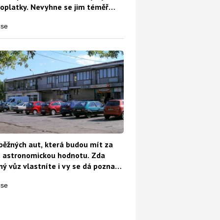
oplatky. Nevyhne se jim téměř
běžných aut, která budou mít za
t astronomickou hodnotu. Zda
ý vůz vlastníte i vy se dá poznat
o