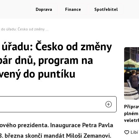
Doprava
Finance
Spotřebitel
měny prezidenta dělí pár dnů, program na čtvrtek je připravený do puntíku
 úřadu: Česko od změny
 pár dnů, program na
avený do puntíku
Přípra
plném 
veletrh
ového prezidenta. Inaugurace Petra Pavla
8. března skončí mandát Miloši Zemanovi.