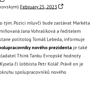
tkovskym)
February 25, 2023
ho tým. Pozici mluvčí bude zastávat Markéta
miňovaná Jana Vohralíková a ředitelem
stane politolog Tomáš Lebeda, informuje
spolupracovníky nového prezidenta
je také
akladatel Think Tanku Evropské hodnoty
ysela či lobbista Petr Kolář. Právě on je
 okruhu spolupracovníků nového