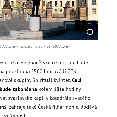
341 200 korun měsíčně a náhrady 317 5000 korun
vat akce ve Španělském sále, kde bude
na pro zhruba 2500 lidí, uvádí ČTK.
enové skupiny Spirituál kvintet.
Celá
e bude zakončena
kolem 18té hodiny
atováclavské kapli v katedrále svatého
o mši zahraje také Česká filharmonie, dodává
i veřejnost.