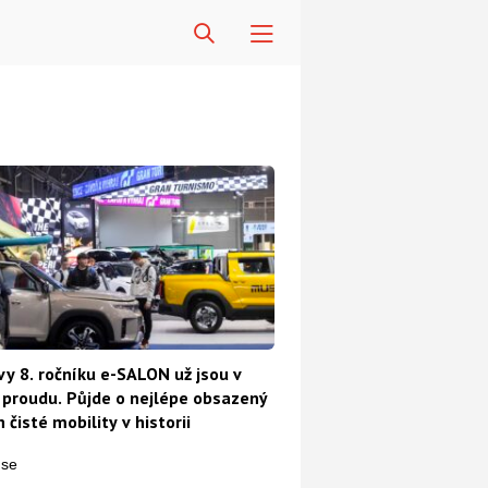
vy 8. ročníku e-SALON už jsou v
proudu. Půjde o nejlépe obsazený
 čisté mobility v historii