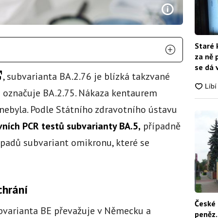
Staré 
za ně 
se dá 
, subvarianta BA.2.76 je blízká takzvané
e označuje BA.2.75. Nákaza kentaurem
nebyla. Podle Státního zdravotního ústavu
ivních PCR testů subvarianty BA.5,
případně
řípadů subvariant omikronu, které se
chrání
České 
subvarianta BE převažuje v Německu a
peněz.