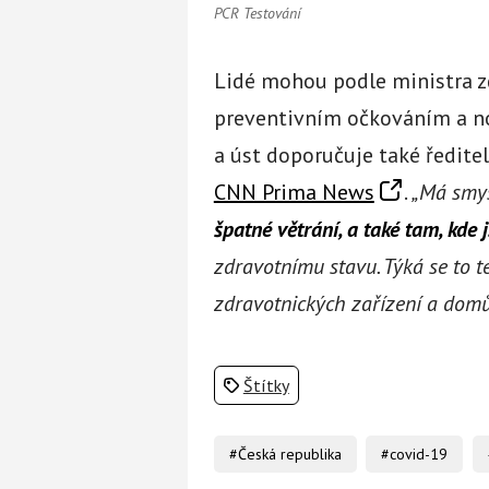
PCR Testování
Lidé mohou podle ministra zd
preventivním očkováním a no
a úst doporučuje také ředite
CNN Prima News
.
„Má smys
špatné větrání, a také tam, kde j
zdravotnímu stavu. Týká se to 
zdravotnických zařízení a domů
Štítky
#Česká republika
#covid-19