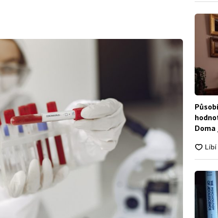
Působí
hodnot
Doma j