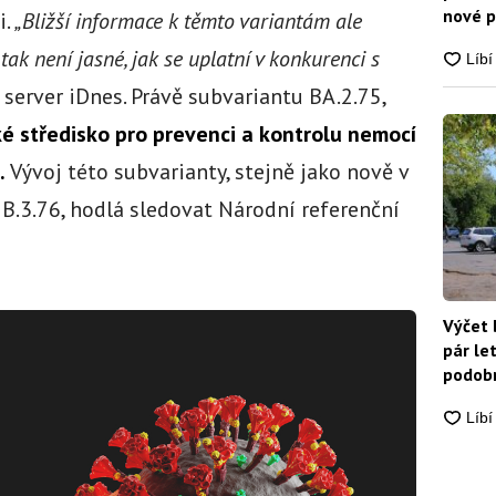
nové p
i.
„Bližší informace k těmto variantám ale
nikdo
tak není jasné, jak se uplatní v konkurenci s
 server iDnes. Právě subvariantu BA.2.75,
é středisko pro prevenci a kontrolu nemocí
.
Vývoj této subvarianty, stejně jako nově v
B.3.76, hodlá sledovat Národní referenční
Výčet 
pár le
podobn
snadn