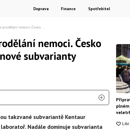
Doprava
Finance
Spotřebitel
moci. Česko má první případ nové subvarianty covidu-19
odělání nemoci. Česko
 nové subvarianty
Přípra
plném 
veletrh
kou takzvané subvariantě Kentaur
í laboratoř. Nadále dominuje subvarianta