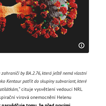
zahraničí by BA.2.76, která ještě nemá vlastní
o Kentaur patřit do skupiny subvariant, které
otilátkám,“
cituje vysvětlení vedoucí NRL
espirační virová onemocnění Helenu
k nasvědčuje tomu, že před novými