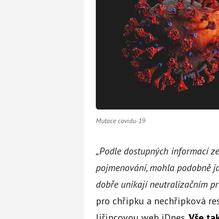
Mutace covidu-19
„Podle dostupných informací ze 
pojmenování, mohla podobně jak
dobře unikají neutralizačním pr
pro chřipku a nechřipková r
Jiřincovou web iDnes.
Vše ta