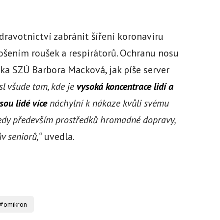
ravotnictví zabránit šíření koronaviru
šením roušek a respirátorů. Ochranu nosu
lka SZÚ Barbora Macková, jak píše server
l všude tam, kde je
vysoká koncentrace lidí a
sou lidé více
náchylní k nákaze kvůli svému
tedy především prostředků hromadné dopravy,
v seniorů,“
uvedla.
#omikron