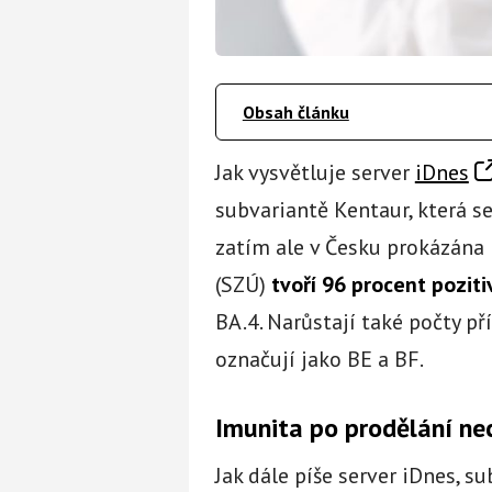
Obsah článku
Jak vysvětluje server
iDnes
subvariantě Kentaur, která s
zatím ale v Česku prokázána 
(SZÚ)
tvoří 96 procent pozit
BA.4. Narůstají také počty p
označují jako BE a BF.
Imunita po prodělání ne
Jak dále píše server iDnes, 