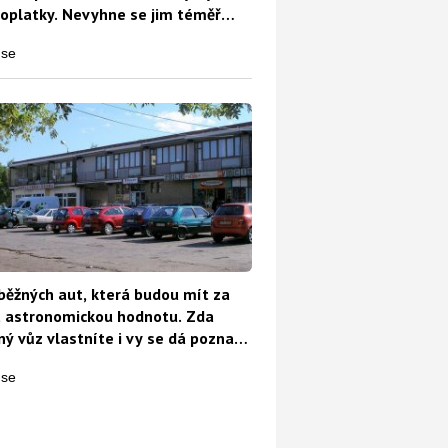
oplatky. Nevyhne se jim téměř
běžných aut, která budou mít za
t astronomickou hodnotu. Zda
ý vůz vlastníte i vy se dá poznat
o