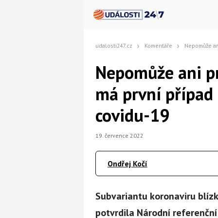
udalosti247.cz
Komentáře
Nepomůže ani prodělání ne
Nepomůže ani pr
má první případ
covidu-19
19. července 2022
Ondřej Kočí
Subvariantu koronaviru blíz
potvrdila Národní referenčn