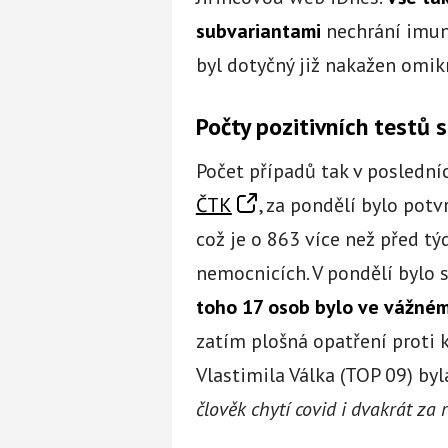
subvariantami
nechrání imuni
byl dotyčný již nakažen omikr
Počty pozitivních testů 
Počet případů tak v posledníc
ČTK
, za pondělí bylo pot
což je o 863 více než před tý
nemocnicích. V pondělí bylo
toho 17 osob bylo ve vážné
zatím plošná opatření proti 
Vlastimila Válka (TOP 09) byl
člověk chytí covid i dvakrát za r