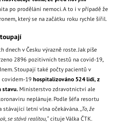
ta po prodělání nemoci. A to i v případě že
onem, který se na začátku roku rychle šířil.
stoupají
h dnech v Česku výrazně roste. Jak píše
vrzeno 2896 pozitivních testů na covid-19,
dnem. Stoupají také počty pacientů v
 s covidem-19
hospitalizováno 524 lidí, z
m stavu.
Ministerstvo zdravotnictví ale
koronaviru neplánuje. Podle šéfa resortu
a stávající letní vlna očekávána.
„To, že
ok, se stává realitou,“
cituje Válka ČTK.