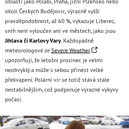
oblasti jako Polabí, Praha, jižní Plzeňsko nebo
okolí Českých Budějovic, výrazně vyšší
pravděpodobnost, až 60 %, vykazuje Liberec,
sníh není vyloučen ani ve městech, jako jsou
Jihlava či Karlovy Vary
. Každopádně
meteorologové ze
Severe Weather
upozorňují, že letošní prosinec je velmi
neobvyklý a může s sebou přinést velké
překvapení. Polární vír se totiž stává stále
nestabilnějším, což podporuje výrazné výkyvy
počasí.