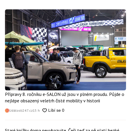
Přípravy 8. ročníku e-SALON už jsou v plném proudu. Půjde o
nejlépe obsazený veletrh čisté mobility v historii
Události247.cz
15 h
Staré knížky doma nevyhazujte. Češi teď za ně platí hezké