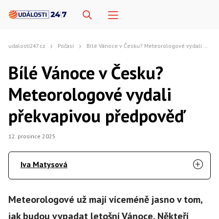
udalosti247.cz
Počasí
Bílé Vánoce v Česku? Meteorologové vydali překvapivou předpověď
Bílé Vánoce v Česku?
Meteorologové vydali
překvapivou předpověď
12. prosince 2025
Iva Matysová
Meteorologové už mají víceméně jasno v tom,
jak budou vypadat letošní Vánoce. Někteří