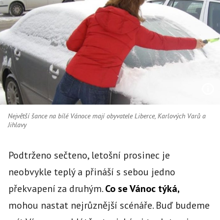
Největší šance na bílé Vánoce mají obyvatele Liberce, Karlových Varů a
Jihlavy
Podtrženo sečteno, letošní prosinec je
neobvykle teplý a přináší s sebou jedno
překvapení za druhým.
Co se Vánoc týká,
mohou nastat nejrůznější scénáře. Buď budeme