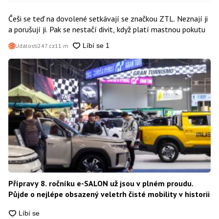
Češi se teď na dovolené setkávají se značkou ZTL. Neznají ji
a porušují ji. Pak se nestačí divit, když platí mastnou pokutu
Události247.cz
11 m
Přípravy 8. ročníku e-SALON už jsou v plném proudu.
Půjde o nejlépe obsazený veletrh čisté mobility v historii