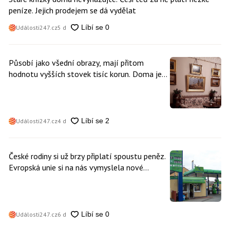
peníze. Jejich prodejem se dá vydělat
Události247.cz
5 d
Působí jako všední obrazy, mají přitom
hodnotu vyšších stovek tisíc korun. Doma je
může mít kdokoliv z nás
Události247.cz
4 d
České rodiny si už brzy připlatí spoustu peněz.
Evropská unie si na nás vymyslela nové
poplatky. Nevyhne se jim téměř nikdo
Události247.cz
6 d