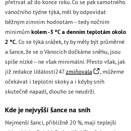
přetrvat až do konce roku. Co se pak samotného
vánočního týdne týká, měl by odpovídat
běžným zimním hodnotám – tedy nočním
minimům
kolem -3 °C a denním teplotám okolo
2 °C.
Co se týká srážek, ty by měly být průměrné
a šance, že se o Vánocích dočkáme sněhu, jsou
spíše nízké – ne však minimální. Přesto však, jak
již redakce Událostí247
zmiňovala
, můžeme
očekávat i teplotní skoky a i kdyby sníh
skutečně napadl, dlouho se neudrží.
Kde je nejvyšší šance na sníh
Nejmenší šanci, přibližně 20 %, mají teplejší