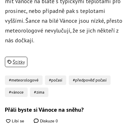
mít Vánoce na blátě s typickými teplotami pro
prosinec, nebo případně pak s teplotami
vyššími. Šance na bílé Vánoce jsou nízké, přesto
meteorologové nevylučují, že se jich někteří z
nás dočkají.
Štítky
#meteorologové
#počasí
#předpověď počasí
#vánoce
#zima
Přáli byste si Vánoce na sněhu?
0
Diskuze