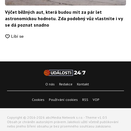
Výčet běžných aut, která budou mít za pár let
astronomickou hodnotu. Zda podobný vůz vlastníte i vy
se dá poznat snadno
O nás
Redakce
Kontakt
Cookies
Používání cookies
RSS
VOP
Copyright © 2016-2026 abcMedia Network s.r.o. - Theme v1.0.5
Obsah je chráněn autorským právem. Jakékoli užití včetně publikování
nebo jiného šíření obsahu je bez písemného souhlasu zakázano.