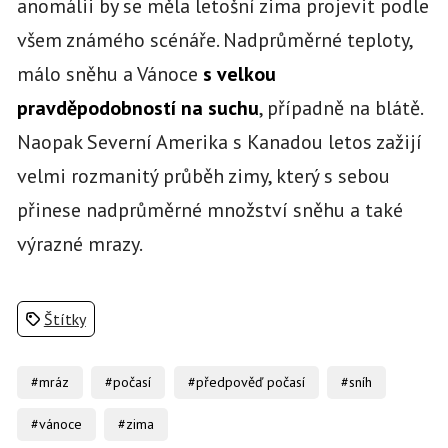
anomálii by se měla letošní zima projevit podle
všem známého scénáře. Nadprůměrné teploty,
málo sněhu a Vánoce
s velkou
pravděpodobností na suchu
, případně na blátě.
Naopak Severní Amerika s Kanadou letos zažijí
velmi rozmanitý průběh zimy, který s sebou
přinese nadprůměrné množství sněhu a také
výrazné mrazy.
Štítky
#mráz
#počasí
#předpověď počasí
#sníh
#vánoce
#zima