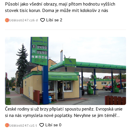
Působí jako všední obrazy, mají přitom hodnotu vyšších
stovek tisíc korun. Doma je může mít kdokoliv z nás
Události247.cz
6 d
České rodiny si už brzy připlatí spoustu peněz. Evropská unie
si na nás vymyslela nové poplatky. Nevyhne se jim téměř
nikdo
Události247.cz
1 t