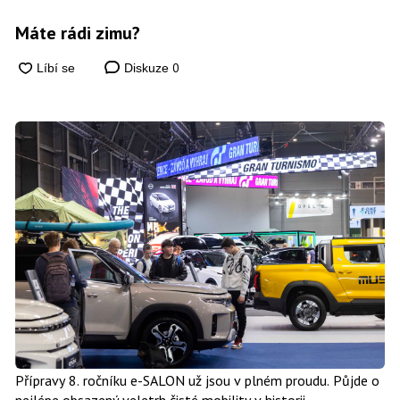
Máte rádi zimu?
0
Diskuze
Přípravy 8. ročníku e-SALON už jsou v plném proudu. Půjde o
nejlépe obsazený veletrh čisté mobility v historii