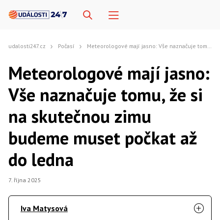
udalosti247.cz
Počasí
Meteorologové mají jasno: Vše naznačuje tomu, že si na skutečnou zimu budeme muset počkat až do ledna
Meteorologové mají jasno:
Vše naznačuje tomu, že si
na skutečnou zimu
budeme muset počkat až
do ledna
7. října 2025
Iva Matysová