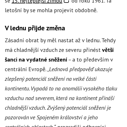
se
15. nejteplejší zimou
od roku 1961. Ta
letošní by se mohla projevit obdobně.
V lednu přijde změna
Zásadní obrat by měl nastat až v lednu. Tehdy
má chladnější vzduch ze severu přinést
větší
šanci na vydatné sněžení
– a to především v
centrální Evropě. „
Lednová předpověď ukazuje
zlepšený potenciál sněžení na velké části
kontinentu. Vypadá to na anomálii vysokého tlaku
vzduchu nad severem, která na kontinent přináší
chladnější vzduch. Zvýšený potenciál sněžení je
pozorován ve Spojeném království a jeho