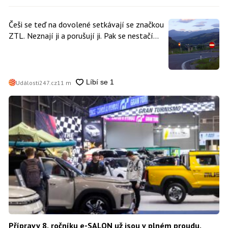
Češi se teď na dovolené setkávají se značkou
ZTL. Neznají ji a porušují ji. Pak se nestačí
divit, když platí mastnou pokutu
Události247.cz
11 m
Přípravy 8. ročníku e-SALON už jsou v plném proudu.