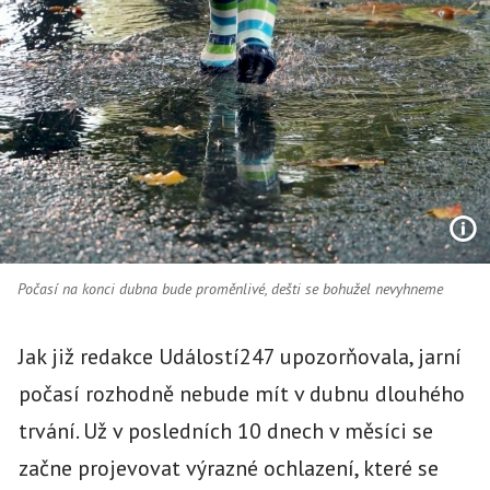
Počasí na konci dubna bude proměnlivé, dešti se bohužel nevyhneme
Jak již redakce Událostí247 upozorňovala, jarní
počasí rozhodně nebude mít v dubnu dlouhého
trvání. Už v posledních 10 dnech v měsíci se
začne projevovat výrazné ochlazení, které se