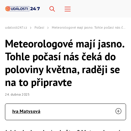
udalosti247.cz
Počasí
Meteorologové mají jasno. Tohle počasí nás čeká do poloviny května, raději se na to připravte
Meteorologové mají jasno.
Tohle počasí nás čeká do
poloviny května, raději se
na to připravte
24. dubna 2025
Iva Matysová