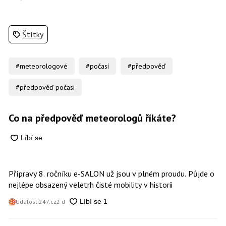
Štítky
#meteorologové
#počasí
#předpověď
#předpověď počasí
Co na předpověď meteorologů říkáte?
Přípravy 8. ročníku e-SALON už jsou v plném proudu. Půjde o
nejlépe obsazený veletrh čisté mobility v historii
Události247.cz
2 d