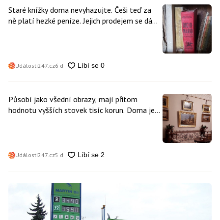
Staré knížky doma nevyhazujte. Češi teď za
ně platí hezké peníze. Jejich prodejem se dá
vydělat
Události247.cz
6 d
Působí jako všední obrazy, mají přitom
hodnotu vyšších stovek tisíc korun. Doma je
může mít kdokoliv z nás
Události247.cz
5 d