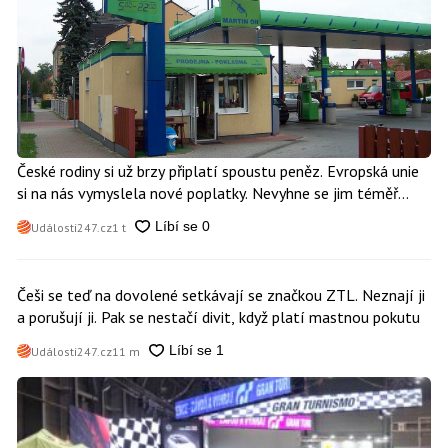
České rodiny si už brzy připlatí spoustu peněz. Evropská unie
si na nás vymyslela nové poplatky. Nevyhne se jim téměř
nikdo
Události247.cz
1 t
Češi se teď na dovolené setkávají se značkou ZTL. Neznají ji
a porušují ji. Pak se nestačí divit, když platí mastnou pokutu
Události247.cz
11 m