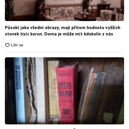
Působí jako všední obrazy, mají přitom hodnotu vyšších
stovek tisíc korun. Doma je může mít kdokoliv z nás