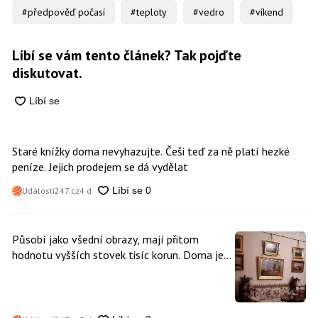
#předpověď počasí
#teploty
#vedro
#víkend
Líbí se vám tento článek? Tak pojďte
diskutovat.
Staré knížky doma nevyhazujte. Češi teď za ně platí hezké
peníze. Jejich prodejem se dá vydělat
Události247.cz
4 d
Působí jako všední obrazy, mají přitom
hodnotu vyšších stovek tisíc korun. Doma je
může mít kdokoliv z nás