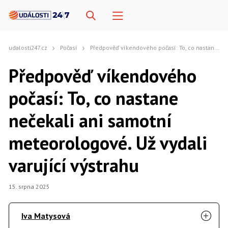
udalosti247.cz
Počasí
Předpověď víkendového počasí: To, co nastane nečekali ani samotní meteorologové. Už vydali varující výstrahu
Předpověď víkendového
počasí: To, co nastane
nečekali ani samotní
meteorologové. Už vydali
varující výstrahu
15. srpna 2025
Iva Matysová