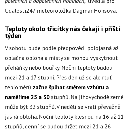
poledních a odpoledních hodinách
,“ uvedla pro
Události247 meteoroložka Dagmar Honsová.
Teploty okolo třicítky nás čekají i příští
týden
V sobotu bude podle předpovědi polojasná až
oblačná obloha a místy se mohou vyskytnout
přeháňky nebo bouřky. Noční teploty budou
mezi 21 a 17 stupni. Přes den už se ale rtuť
teploměrů
začne šplhat směrem vzhůru a
naměříme 25 a 30
stupňů. Na jihovýchodě země
může být 32 stupňů. V neděli se vrátí převážně
jasná obloha. Noční teploty klesnou na 16 až 11
stupňů, denní se budou držet mezi 21 a 26