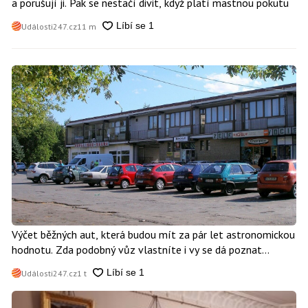
a porušují ji. Pak se nestačí divit, když platí mastnou pokutu
Události247.cz
11 m
Výčet běžných aut, která budou mít za pár let astronomickou
hodnotu. Zda podobný vůz vlastníte i vy se dá poznat
snadno
Události247.cz
1 t