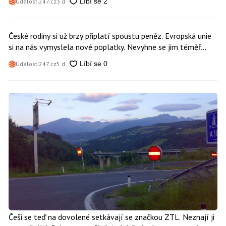
Události247.cz
3 d
České rodiny si už brzy připlatí spoustu peněz. Evropská unie
si na nás vymyslela nové poplatky. Nevyhne se jim téměř
nikdo
Události247.cz
5 d
Češi se teď na dovolené setkávají se značkou ZTL. Neznají ji