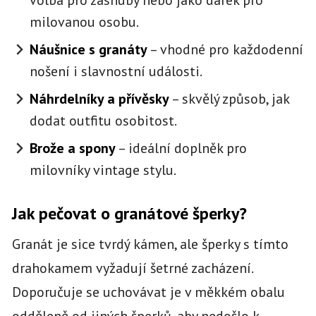
milovanou osobu.
Náušnice s granáty
– vhodné pro každodenní
nošení i slavnostní události.
Náhrdelníky a přívěsky
– skvělý způsob, jak
dodat outfitu osobitost.
Brože a spony
– ideální doplněk pro
milovníky vintage stylu.
Jak pečovat o granátové šperky?
Granát je sice tvrdý kámen, ale šperky s tímto
drahokamem vyžadují šetrné zacházení.
Doporučuje se uchovávat je v měkkém obalu
odděleně od jiných šperků, aby nedošlo k