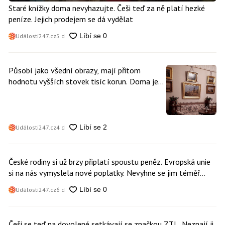
Staré knížky doma nevyhazujte. Češi teď za ně platí hezké
peníze. Jejich prodejem se dá vydělat
Události247.cz
5 d
Působí jako všední obrazy, mají přitom
hodnotu vyšších stovek tisíc korun. Doma je
může mít kdokoliv z nás
Události247.cz
4 d
České rodiny si už brzy připlatí spoustu peněz. Evropská unie
si na nás vymyslela nové poplatky. Nevyhne se jim téměř
nikdo
Události247.cz
6 d
Češi se teď na dovolené setkávají se značkou ZTL. Neznají ji