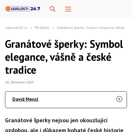
udalosti247.cz
PR články
Granátové šperky: Symbol elegance, vášně a české tradice
Granátové šperky: Symbol
elegance, vášně a české
tradice
16. července 2025
David Mencl
Granátové šperky nejsou jen okouzlující
ozdobou, ale i důkazem bohaté české historie