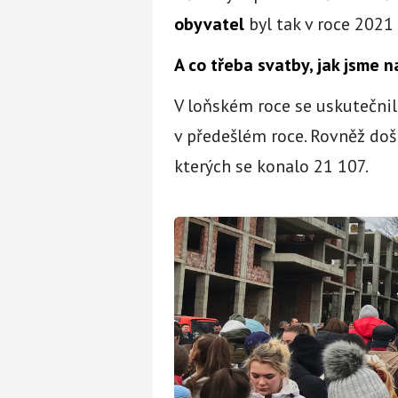
obyvatel
byl tak v roce 2021
A co třeba svatby, jak jsme 
V loňském roce se uskutečnil
v předešlém roce. Rovněž do
kterých se konalo 21 107.