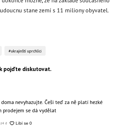
Je dokonce možné, že na základě současného
budoucnu stane zemí s 11 miliony obyvatel.
#ukrajinští uprchlíci
k pojďte diskutovat.
y doma nevyhazujte. Češi teď za ně platí hezké
ch prodejem se dá vydělat
cz
4 d