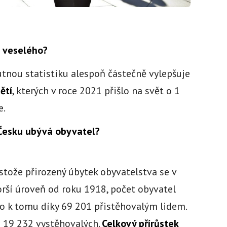
 veselého?
tnou statistiku alespoň částečně vylepšuje
ětí
, kterých v roce 2021 přišlo na svět o 1
e.
 Česku ubývá obyvatel?
stože přirozený úbytek obyvatelstva se v
rší úroveň od roku 1918, počet obyvatel
lo k tomu díky 69 201 přistěhovalým lidem.
ž 19 232 vystěhovalých.
Celkový přírůstek