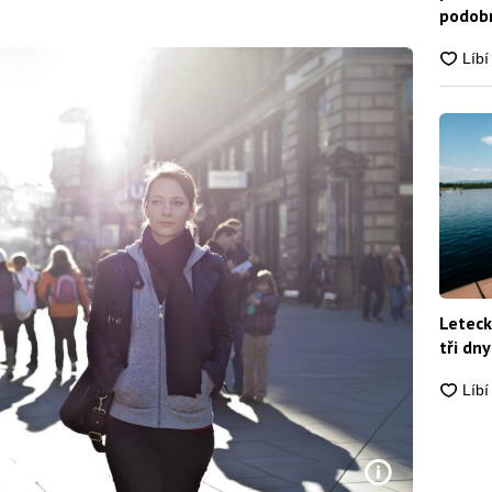
podobn
snadn
Leteck
tři dny