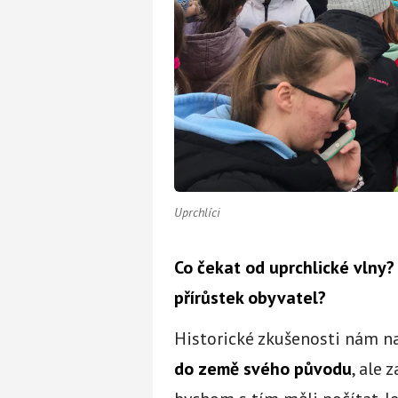
Uprchlíci
Co čekat od uprchlické vlny?
přírůstek obyvatel?
Historické zkušenosti nám na
do země svého původu
, ale 