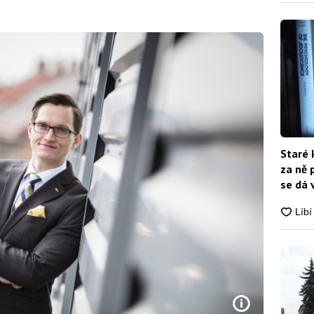
Staré 
za ně 
se dá 