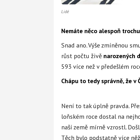
Lidé
Nemáte něco alespoň trochu
Snad ano. Výše zmíněnou smu
růst počtu živě
narozených d
593 více než v předešlém roc
Chápu to tedy správně, že v
Není to tak úplně pravda. Pře
loňském roce dostal na nejho
naší země mírně vzrostl. Doš
Těch bylo podstatně více ně