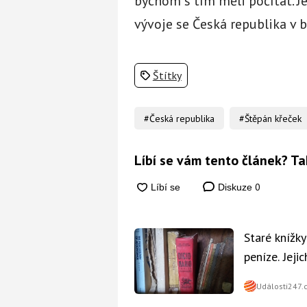
bychom s tím měli počítat. 
vývoje se Česká republika v 
Štítky
#Česká republika
#Štěpán křeček
Líbí se vám tento článek? Ta
0
Diskuze
Staré knížk
peníze. Jeji
Události247.