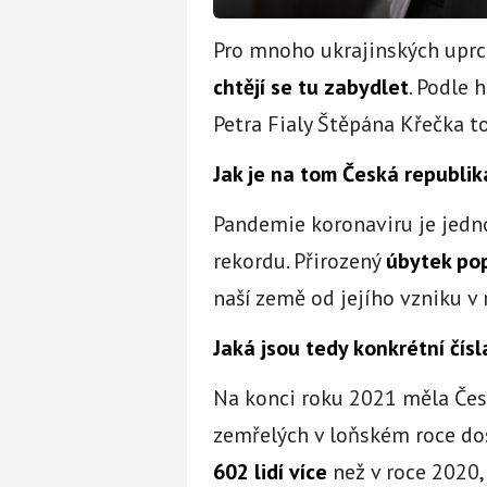
Pro mnoho ukrajinských uprc
chtějí se tu zabydlet
. Podle
Petra Fialy Štěpána Křečka t
Jak je na tom Česká republik
Pandemie koronaviru je jedn
rekordu. Přirozený
úbytek po
naší země od jejího vzniku v 
Jaká jsou tedy konkrétní čísl
Na konci roku 2021 měla Čes
zemřelých v loňském roce dos
602 lidí více
než v roce 2020