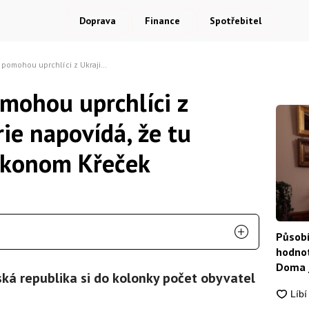
Doprava
Finance
Spotřebitel
 z Ukrajiny? „Historie napovídá, že tu zůstanou,“ říká ekonom Křeček
omohou uprchlíci z
rie napovídá, že tu
 ekonom Křeček
Působí
hodnot
Doma j
ská republika si do kolonky počet obyvatel