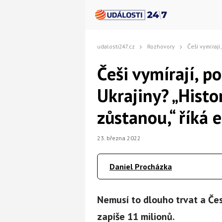
udalosti247.cz
Rozhovory
Češi vymírají, pomohou uprchlíci
Češi vymírají, p
Ukrajiny? „Histo
zůstanou,“ říká
23. března 2022
Daniel Procházka
Nemusí to dlouho trvat a Če
zapíše 11 milionů.