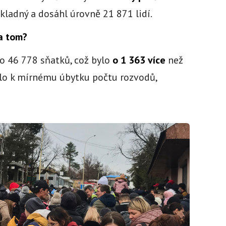
 kladný a dosáhl úrovně 21 871 lidí.
na tom?
o 46 778 sňatků, což bylo
o 1 363 více
než
šlo k mírnému úbytku počtu rozvodů,