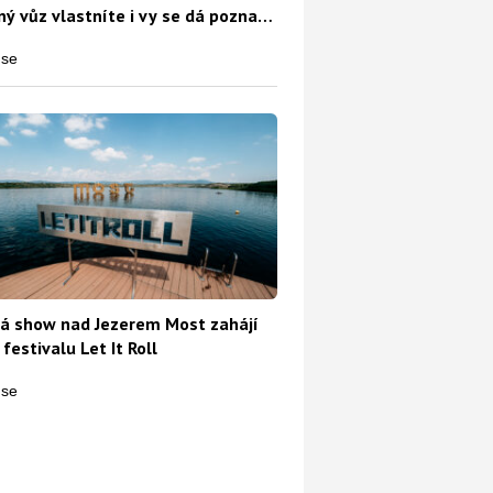
ý vůz vlastníte i vy se dá poznat
o
á show nad Jezerem Most zahájí
 festivalu Let It Roll