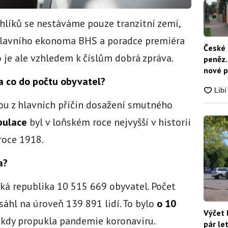
hlíků se nestáváme pouze tranzitní zemí,
 hlavního ekonoma BHS a poradce premiéra
České 
o je ale vzhledem k číslům dobrá zpráva.
peněz.
nové p
a co do počtu obyvatel?
nikdo
ou z hlavních příčin dosažení smutného
pulace
byl v loňském roce nejvyšší v historii
roce 1918.
a?
ká republika 10 515 669 obyvatel. Počet
áhl na úroveň 139 891 lidí. To bylo
o 10
Výčet 
, kdy propukla pandemie koronaviru.
pár le