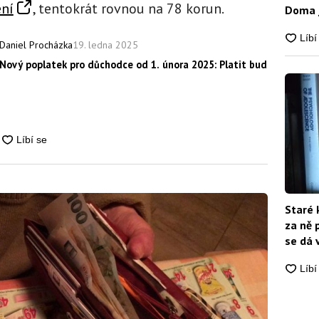
ení
, tentokrát rovnou na 78 korun.
Doma j
19. ledna 2025
Daniel Procházka
Nový poplatek pro důchodce od 1. února 2025: Platit budou o 120 %
Staré 
za ně 
se dá 