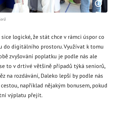
iorů
sice logické, že stát chce v rámci úspor co
u do digitálního prostoru. Využívat k tomu
obě zvyšování poplatku je podle nás ale
se to v drtivé většině případů týká seniorů,
ěz na rozdávání, Daleko lepší by podle nás
í cestou, například nějakým bonusem, pokud
í výplatu přejít.