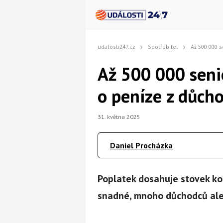
udalosti247.cz
Spotřebitel
Až 500 000 seniorů přich
Až 500 000 seni
o peníze z důcho
31. května 2025
Daniel Procházka
Poplatek dosahuje stovek ko
snadné, mnoho důchodců ale 