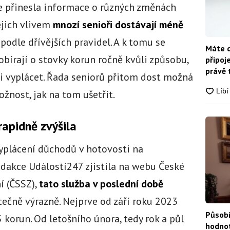
ve přinesla informace o různých změnách
Jejich vlivem
mnozí senioři dostávají méně
 podle dřívějších pravidel. A k tomu se
Máte d
 obírají o stovky korun ročně kvůli způsobu,
připoj
právě 
i vyplácet. Řada seniorů přitom dost možná
ožnost, jak na tom ušetřit.
rapidně zvýšila
yplácení důchodů v hotovosti na
edakce Událostí247 zjistila na webu České
í (ČSSZ),
tato služba v poslední době
utečně výrazně. Nejprve od září roku 2023
Působí
 korun. Od letošního února, tedy rok a půl
hodnot