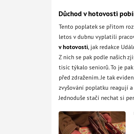
Důchod v hotovosti pobír
Tento poplatek se přitom roz
letos v dubnu vyplatili prac
v hotovosti
, jak redakce Udá
Z nich se pak podle našich zj
tisíc týkalo seniorů. To je pa
před zdražením. Je tak eviden
zvyšování poplatku reagují a 
Jednoduše stačí nechat si pe