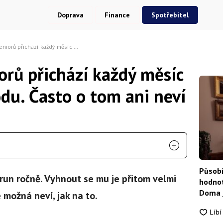
Doprava
Finance
Spotřebitel
ází každý měsíc o peníze z důchodu. Často o tom ani neví
orů přichází každý měsíc
du. Často o tom ani neví
Působí
run ročně. Vyhnout se mu je přitom velmi
hodnot
Doma j
možná neví, jak na to.