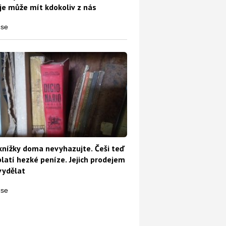
e může mít kdokoliv z nás
 víc. Jak se tomu vyhnout?
knížky doma nevyhazujte. Češi teď
platí hezké peníze. Jejich prodejem
vydělat