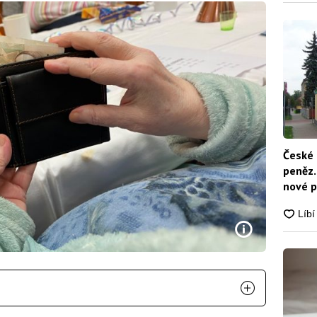
České 
peněz.
nové p
nikdo