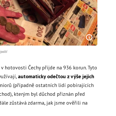
paltí
v hotovosti Čechy přijde na 936 korun. Tyto
yužívají,
automaticky odečtou z výše jejich
niorů (případně ostatních lidí pobírajících
ůchod), kterým byl důchod přiznán před
ále zůstává zdarma, jak jsme ověřili na