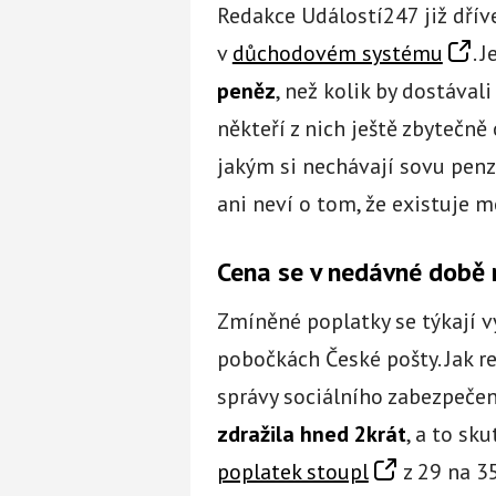
Redakce Událostí247 již dří
v
důchodovém systému
. 
peněz
, než kolik by dostávali
někteří z nich ještě zbytečně
jakým si nechávají sovu penz
ani neví o tom, že existuje m
Cena se v nedávné době 
Zmíněné poplatky se týkají v
pobočkách České pošty. Jak r
správy sociálního zabezpečen
zdražila hned 2krát
, a to sk
poplatek stoupl
z 29 na 35