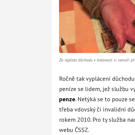
Za výplatu důchodu v hotovosti si senioři při
Ročně tak vyplácení důchodu 
peníze se lidem, jež službu v
penze
. Netýká se to pouze se
třeba vdovský či invalidní d
rokem 2010. Pro ty služba nad
webu ČSSZ.