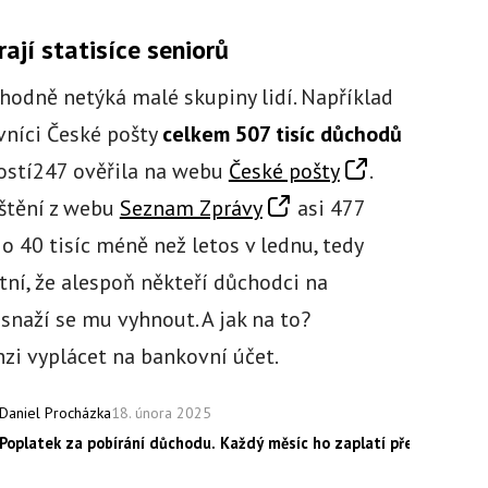
ají statisíce seniorů
hodně netýká malé skupiny lidí. Například
ovníci České pošty
celkem 507 tisíc důchodů
lostí247 ověřila na webu
České pošty
.
ištění z webu
Seznam Zprávy
asi 477
k o 40 tisíc méně než letos v lednu, tedy
tní, že alespoň někteří důchodci na
snaží se mu vyhnout. A jak na to?
nzi vyplácet na bankovní účet.
18. února 2025
Daniel Procházka
Poplatek za pobírání důchodu. Každý měsíc ho zaplatí přes 500 000