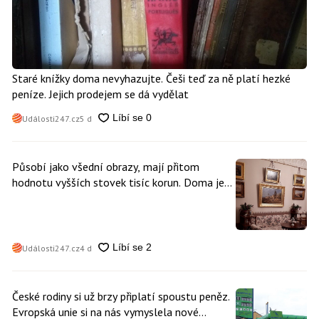
Staré knížky doma nevyhazujte. Češi teď za ně platí hezké
peníze. Jejich prodejem se dá vydělat
Události247.cz
5 d
Působí jako všední obrazy, mají přitom
hodnotu vyšších stovek tisíc korun. Doma je
může mít kdokoliv z nás
Události247.cz
4 d
České rodiny si už brzy připlatí spoustu peněz.
Evropská unie si na nás vymyslela nové