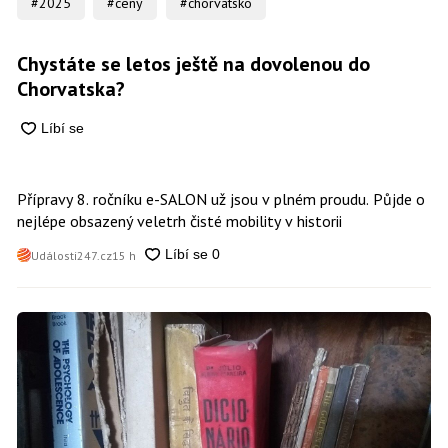
#2025
#ceny
#chorvatsko
Chystáte se letos ještě na dovolenou do
Chorvatska?
Přípravy 8. ročníku e-SALON už jsou v plném proudu. Půjde o
nejlépe obsazený veletrh čisté mobility v historii
Události247.cz
15 h