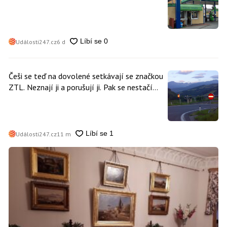
poplatky. Nevyhne se jim téměř nikdo
Události247.cz
6 d
Češi se teď na dovolené setkávají se značkou
ZTL. Neznají ji a porušují ji. Pak se nestačí
divit, když platí mastnou pokutu
Události247.cz
11 m