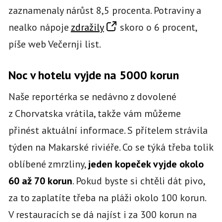
zaznamenaly nárůst 8,5 procenta. Potraviny a
nealko nápoje
zdražily
skoro o 6 procent,
píše web Večernji list.
Noc v hotelu vyjde na 5000 korun
Naše reportérka se nedávno z dovolené
z Chorvatska vrátila, takže vám můžeme
přinést aktuální informace. S přítelem strávila
týden na Makarské riviéře. Co se týká třeba tolik
oblíbené zmrzliny,
jeden kopeček vyjde okolo
60 až 70 korun
. Pokud byste si chtěli dát pivo,
za to zaplatíte třeba na pláži okolo 100 korun.
V restauracích se dá najíst i za 300 korun na