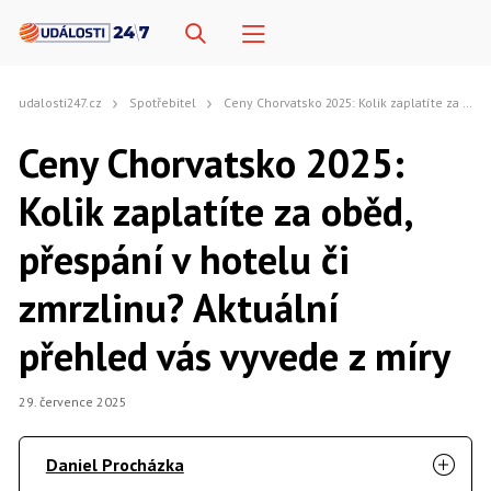
udalosti247.cz
Spotřebitel
Ceny Chorvatsko 2025: Kolik zaplatíte za oběd, přespání v hotelu či zmrzlinu? Aktuální přehled vás vyvede z míry
Ceny Chorvatsko 2025:
Kolik zaplatíte za oběd,
přespání v hotelu či
zmrzlinu? Aktuální
přehled vás vyvede z míry
29. července 2025
Daniel Procházka