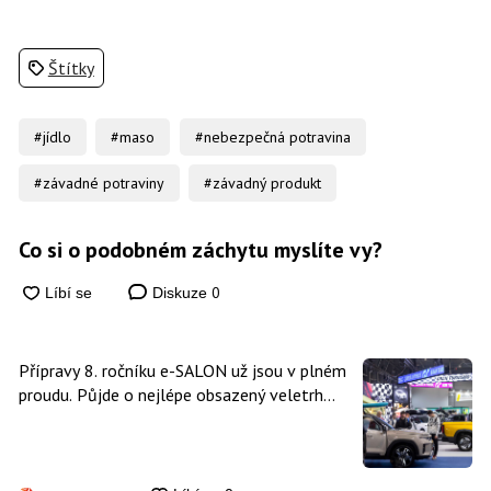
Štítky
#jídlo
#maso
#nebezpečná potravina
#závadné potraviny
#závadný produkt
Co si o podobném záchytu myslíte vy?
0
Diskuze
Přípravy 8. ročníku e-SALON už jsou v plném
proudu. Půjde o nejlépe obsazený veletrh
čisté mobility v historii