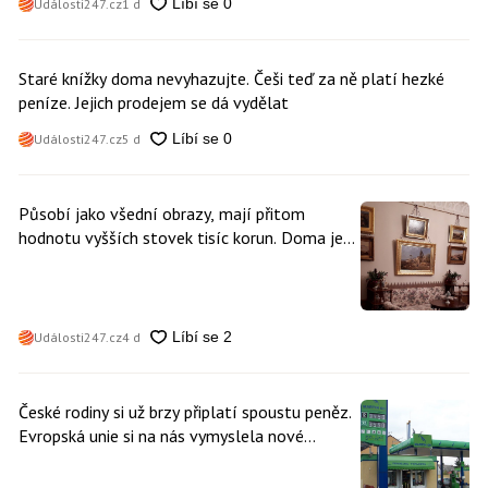
Události247.cz
1 d
Staré knížky doma nevyhazujte. Češi teď za ně platí hezké
peníze. Jejich prodejem se dá vydělat
Události247.cz
5 d
Působí jako všední obrazy, mají přitom
hodnotu vyšších stovek tisíc korun. Doma je
může mít kdokoliv z nás
Události247.cz
4 d
České rodiny si už brzy připlatí spoustu peněz.
Evropská unie si na nás vymyslela nové
poplatky. Nevyhne se jim téměř nikdo