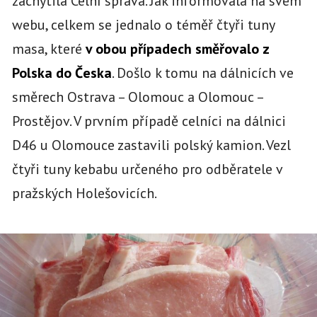
zachytila Celní správa. Jak informovala na svém
webu, celkem se jednalo o téměř čtyři tuny
masa, které
v obou případech směřovalo z
Polska do Česka
. Došlo k tomu na dálnicích ve
směrech Ostrava – Olomouc a Olomouc –
Prostějov. V prvním případě celníci na dálnici
D46 u Olomouce zastavili polský kamion. Vezl
čtyři tuny kebabu určeného pro odběratele v
pražských Holešovicích.