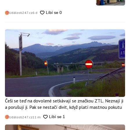
Události247.cz
6 d
Češi se teď na dovolené setkávají se značkou ZTL. Neznají ji
a porušují ji. Pak se nestačí divit, když platí mastnou pokutu
Události247.cz
11 m