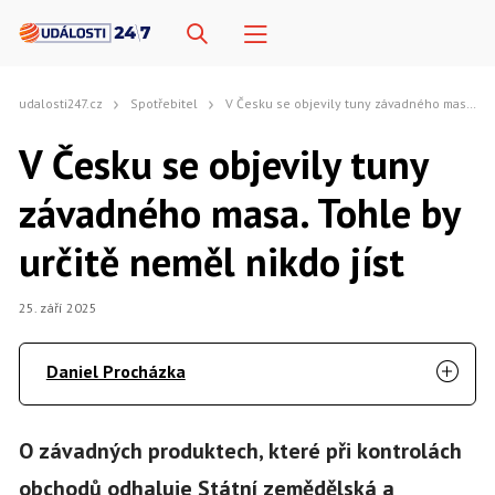
udalosti247.cz
Spotřebitel
V Česku se objevily tuny závadného masa. Tohle by určitě neměl nikdo jíst
V Česku se objevily tuny
závadného masa. Tohle by
určitě neměl nikdo jíst
25. září 2025
Daniel Procházka
O závadných produktech, které při kontrolách
obchodů odhaluje Státní zemědělská a