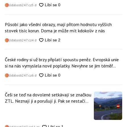
Události247.cz
5 d
Působí jako všední obrazy, mají přitom hodnotu vyšších
stovek tisíc korun. Doma je může mít kdokoliv z nás
Události247.cz
4 d
České rodiny si už brzy připlatí spoustu peněz. Evropská unie
si na nás vymyslela nové poplatky. Nevyhne se jim téměř
nikdo
Události247.cz
6 d
Češi se teď na dovolené setkávají se značkou
ZTL. Neznají ji a porušují ji. Pak se nestačí
divit, když platí mastnou pokutu
Události247.cz
11 m