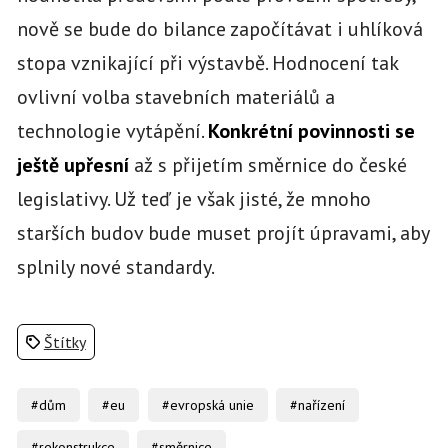
nově se bude do bilance započítávat i uhlíková
stopa vznikající při výstavbě. Hodnocení tak
ovlivní volba stavebních materiálů a
technologie vytápění.
Konkrétní povinnosti se
ještě upřesní
až s přijetím směrnice do české
legislativy. Už teď je však jisté, že mnoho
starších budov bude muset projít úpravami, aby
splnily nové standardy.
Štítky
#dům
#eu
#evropská unie
#nařízení
#rekonstrukce
#směrnice