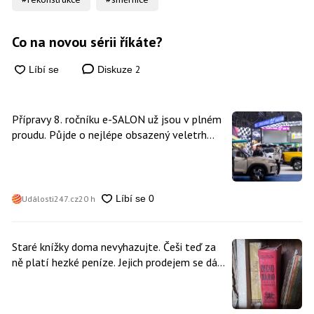
Co na novou sérii říkáte?
2
Diskuze
Přípravy 8. ročníku e-SALON už jsou v plném
proudu. Půjde o nejlépe obsazený veletrh
čisté mobility v historii
Události247.cz
20 h
Staré knížky doma nevyhazujte. Češi teď za
ně platí hezké peníze. Jejich prodejem se dá
vydělat