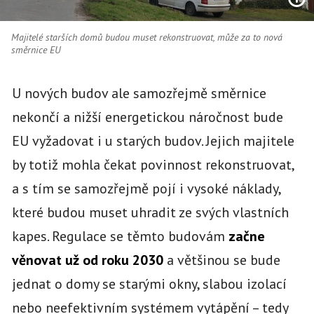
Majitelé starších domů budou muset rekonstruovat, může za to nová
směrnice EU
U nových budov ale samozřejmě směrnice
nekončí a nižší energetickou náročnost bude
EU vyžadovat i u starých budov. Jejich majitele
by totiž mohla čekat povinnost rekonstruovat,
a s tím se samozřejmě pojí i vysoké náklady,
které budou muset uhradit ze svých vlastních
kapes. Regulace se těmto budovám
začne
věnovat už od roku 2030
a většinou se bude
jednat o domy se starými okny, slabou izolací
nebo neefektivním systémem vytápění – tedy