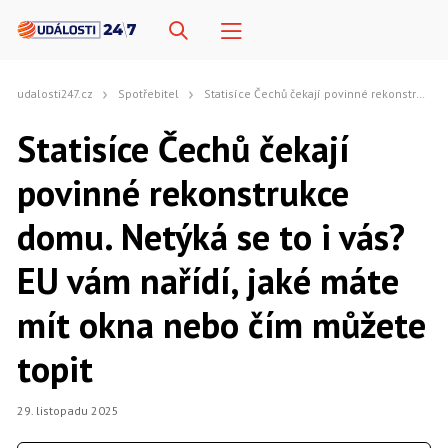
udalosti247.cz
Spotřebitel
Statisíce Čechů čekají povinné rekonstrukce domu. Netýká se to i vás? EU vám nařídí, jaké máte mít okna nebo čím můžete topit
Statisíce Čechů čekají
povinné rekonstrukce
domu. Netýká se to i vás?
EU vám nařídí, jaké máte
mít okna nebo čím můžete
topit
29. listopadu 2025