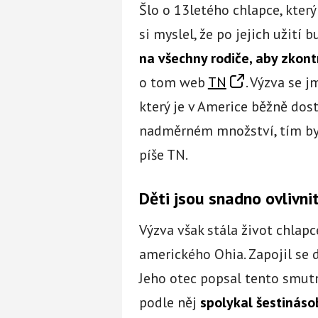
Šlo o 13letého chlapce, kter
si myslel, že po jejich užití
na všechny rodiče, aby zkont
o tom web
TN
. Výzva se j
který je v Americe běžně dost
nadměrném množství, tím by 
píše TN.
Děti jsou snadno ovlivni
Výzva však stála život chlapc
amerického Ohia. Zapojil se 
Jeho otec popsal tento smut
podle něj
spolykal šestinás