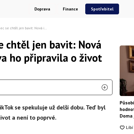
Doprava
Finance
Spotřebitel
jen bavit: Nová internetová výzva ho připravila o život
e chtěl jen bavit: Nová
a ho připravila o život
Působí
ikTok se spekuluje už delší dobu. Teď byl
hodnot
Doma j
život a není to poprvé.