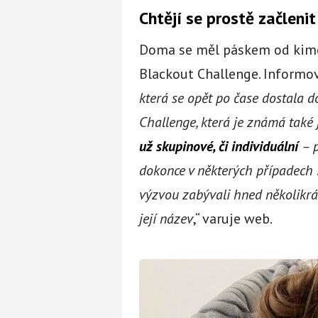
Chtějí se prostě začlenit
Doma se měl páskem od kimon
Blackout Challenge. Inform
která se opět po čase dostala do
Challenge, která je známá tak
už skupinové, či individuální
– 
dokonce v některých případech i
výzvou zabývali hned několikrát
její název
,“ varuje web.