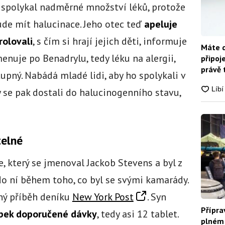
ý spolykal nadměrné množství léků, protože
 bude mít halucinace. Jeho otec teď
apeluje
rolovali
, s čím si hrají jejich děti, informuje
Máte d
menuje po Benadrylu, tedy léku na alergii,
připoj
právě 
upný. Nabádá mladé lidi, aby ho spolykali v
se pak dostali do halucinogenního stavu,
telné
e, který se jmenoval Jackob Stevens a byl z
do ní během toho, co byl se svými kamarády.
ný příběh deníku
New York Post
. Syn
Přípra
obek doporučené dávky
, tedy asi 12 tablet.
plném 