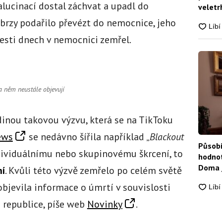
lucinací dostal záchvat a upadl do
veletrh
 brzy podařilo převézt do nemocnice, jeho
 šesti dnech v nemocnici zemřel.
na něm neustále objevují
dinou takovou výzvu, která se na TikToku
ews
se nedávno šířila například „
Blackout
Působí
dividuálnímu nebo skupinovému škrcení, to
hodnot
Doma j
ní
. Kvůli této výzvě zemřelo po celém světě
 objevila informace o úmrtí v souvislosti
é republice, píše web
Novinky
.