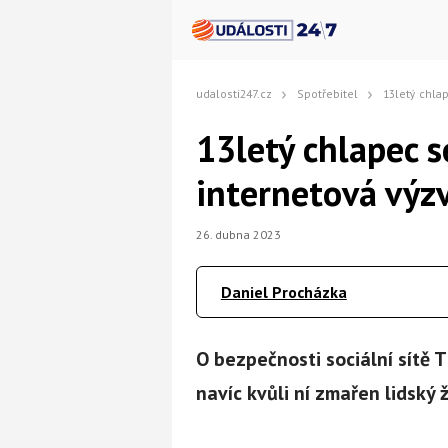
udalosti247.cz
Spotřebitel
13letý chlapec se chtěl 
13letý chlapec s
internetová výzv
26. dubna 2023
Daniel Procházka
O bezpečnosti sociální sítě T
navíc kvůli ní zmařen lidský 