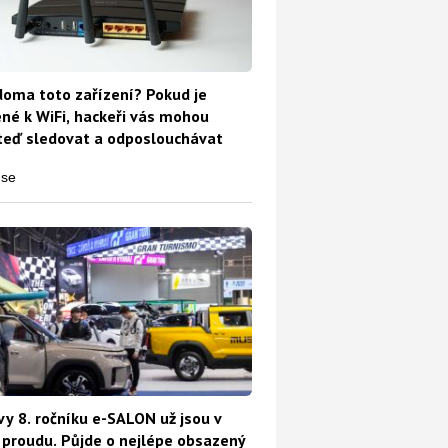
oma toto zařízení? Pokud je
ené k WiFi, hackeři vás mohou
teď sledovat a odposlouchávat
vy 8. ročníku e-SALON už jsou v
proudu. Půjde o nejlépe obsazený