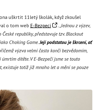
a uškrtit 11letý školák, když zkoušel
oval o tom web
E-Bezpeci
. „
Jednou z výzev,
 České republiky, představuje tzv. Blackout
é jako Choking Game.
Její podstatou je škrcení, ať
přičemž výzva velmi často končí bezvědomím,
 úmrtím dítěte. V E-Bezpečí jsme se touto
, existuje totiž již mnoho let a mění se pouze