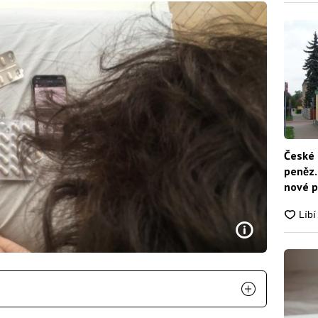
České 
peněz.
nové p
nikdo