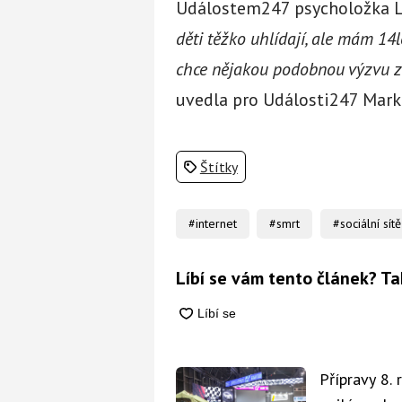
Událostem247 psycholožka L
děti těžko uhlídají, ale mám 14l
chce nějakou podobnou výzvu zku
uvedla pro Události247 Mark
Štítky
#internet
#smrt
#sociální sítě
Líbí se vám tento článek? Ta
Přípravy 8.