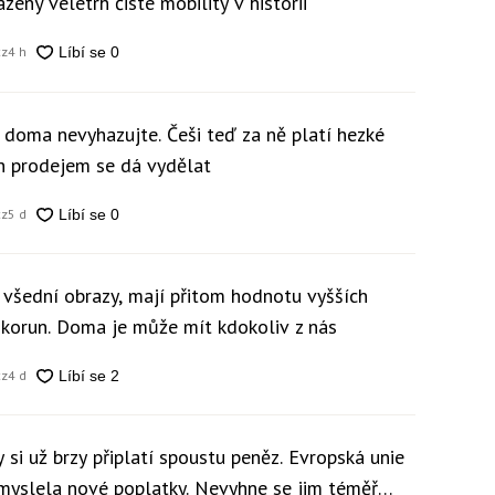
zený veletrh čisté mobility v historii
cz
4 h
y doma nevyhazujte. Češi teď za ně platí hezké
ch prodejem se dá vydělat
cz
5 d
 všední obrazy, mají přitom hodnotu vyšších
c korun. Doma je může mít kdokoliv z nás
cz
4 d
 si už brzy připlatí spoustu peněz. Evropská unie
ymyslela nové poplatky. Nevyhne se jim téměř