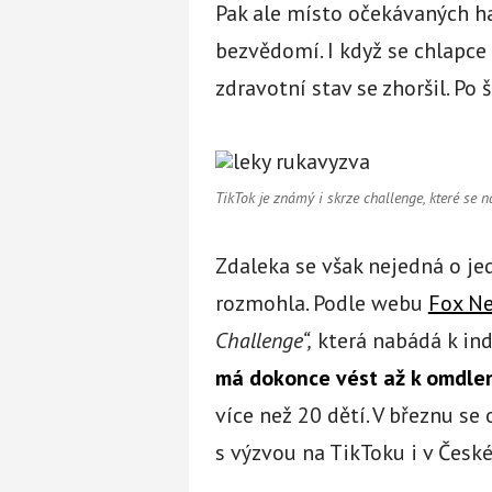
Pak ale místo očekávaných ha
bezvědomí. I když se chlapce
zdravotní stav se zhoršil. Po
TikTok je známý i skrze challenge, které se 
Zdaleka se však nejedná o je
rozmohla. Podle webu
Fox N
Challenge“,
která nabádá k in
má dokonce vést až k omdle
více než 20 dětí. V březnu se
s výzvou na TikToku i v Česk