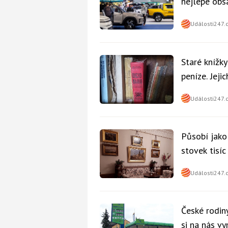
nejlépe obsa
Události247.
Staré knížk
peníze. Jeji
Události247.
Působí jako
stovek tisí
Události247.
České rodiny
si na nás v