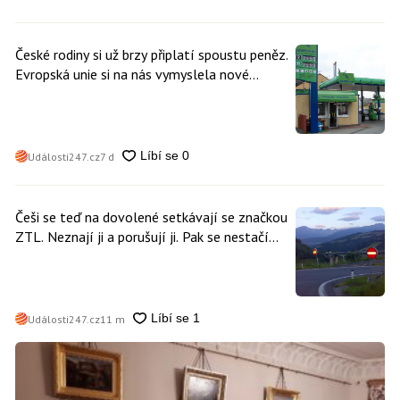
České rodiny si už brzy připlatí spoustu peněz.
Evropská unie si na nás vymyslela nové
poplatky. Nevyhne se jim téměř nikdo
Události247.cz
7 d
Češi se teď na dovolené setkávají se značkou
ZTL. Neznají ji a porušují ji. Pak se nestačí
divit, když platí mastnou pokutu
Události247.cz
11 m