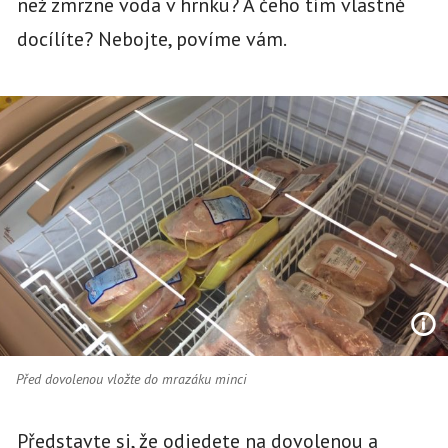
než zmrzne voda v hrnku? A čeho tím vlastně
docílíte? Nebojte, povíme vám.
Před dovolenou vložte do mrazáku minci
Představte si, že odjedete na dovolenou a