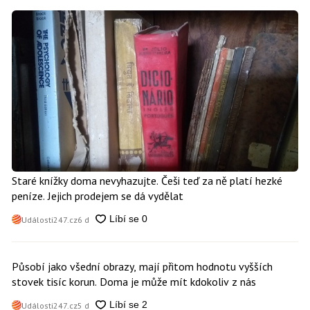
Staré knížky doma nevyhazujte. Češi teď za ně platí hezké
peníze. Jejich prodejem se dá vydělat
Události247.cz
6 d
Působí jako všední obrazy, mají přitom hodnotu vyšších
stovek tisíc korun. Doma je může mít kdokoliv z nás
Události247.cz
5 d