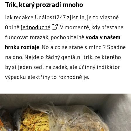
Trik, který prozradí mnoho
Jak redakce Událostí247 zjistila, je to vlastně
úplně
jednoduché
. V momentě, kdy přestane
fungovat mrazák, pochopitelně
voda v našem
hrnku roztaje
. No a co se stane s mincí? Spadne
na dno. Nejde o žádný geniální trik, ze kterého
by si jeden sedl na zadek, ale účinný indikátor
výpadku elektřiny to rozhodně je.