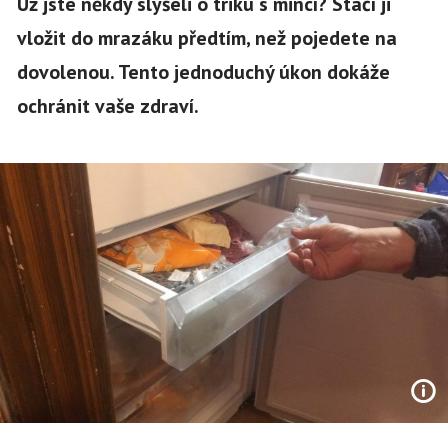
Už jste někdy slyšeli o triku s mincí? Stačí ji
vložit do mrazáku předtím, než pojedete na
dovolenou. Tento jednoduchý úkon dokáže
ochránit vaše zdraví.