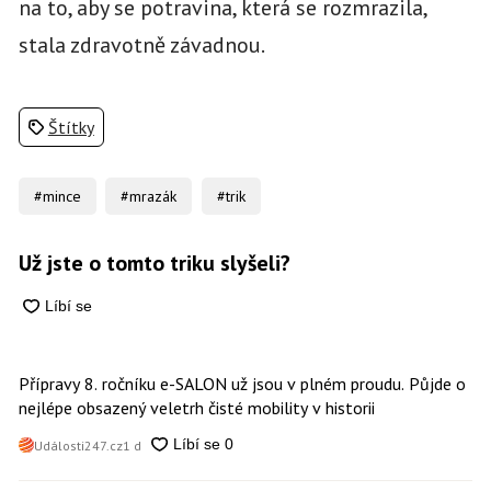
na to, aby se potravina, která se rozmrazila,
stala zdravotně závadnou.
Štítky
#mince
#mrazák
#trik
Už jste o tomto triku slyšeli?
Přípravy 8. ročníku e-SALON už jsou v plném proudu. Půjde o
nejlépe obsazený veletrh čisté mobility v historii
Události247.cz
1 d