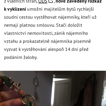
z vládních stran,
ODS
,
nově zavedený rozkaz
k vyklizení
umožní majitelům bytů rychlejší
soudní cestou vystěhovat nájemníky, kteří už
nemají platnou smlouvu. Stačí doložit
vlastnictví nemovitosti, zánik nájemního
vztahu a prokazatelně nájemníka písemně
vyzvat k vystěhování alespoň 14 dní před
podáním žaloby.