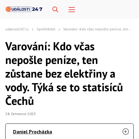
udalosti247.cz
Spotřebitel
Varování: Kdo včas nepošle peníze, ten zůstane bez elektřiny a vody. Týká se to statisíců Čechů
Varování: Kdo včas
nepošle peníze, ten
zůstane bez elektřiny a
vody. Týká se to statisíců
Čechů
28. července 2025
Daniel Procházka