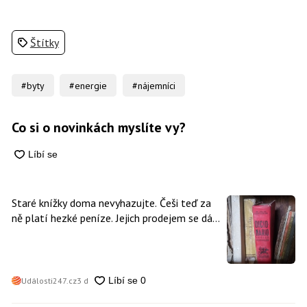
Štítky
#byty
#energie
#nájemníci
Co si o novinkách myslíte vy?
Staré knížky doma nevyhazujte. Češi teď za
ně platí hezké peníze. Jejich prodejem se dá
vydělat
Události247.cz
3 d