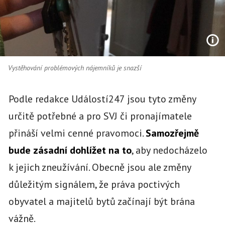
Vystěhování problémových nájemníků je snazší
Podle redakce Událostí247 jsou tyto změny
určitě potřebné a pro SVJ či pronajímatele
přináší velmi cenné pravomoci.
Samozřejmě
bude zásadní dohlížet na to
, aby nedocházelo
k jejich zneužívání. Obecně jsou ale změny
důležitým signálem, že práva poctivých
obyvatel a majitelů bytů začínají být brána
vážně.