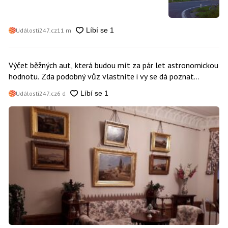
Události247.cz
11 m
Výčet běžných aut, která budou mít za pár let astronomickou
hodnotu. Zda podobný vůz vlastníte i vy se dá poznat
snadno
Události247.cz
6 d