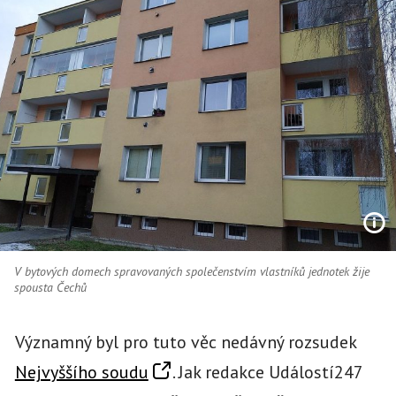
V bytových domech spravovaných společenstvím vlastníků jednotek žije
spousta Čechů
Významný byl pro tuto věc nedávný rozsudek
Nejvyššího soudu
. Jak redakce Událostí247