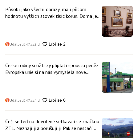
Působí jako všední obrazy, mají přitom
hodnotu vyšších stovek tisíc korun. Doma je
může mít kdokoliv z nás
Události247.cz
2 d
České rodiny si už brzy připlatí spoustu peněz.
Evropská unie si na nás vymyslela nové
poplatky. Nevyhne se jim téměř nikdo
Události247.cz
4 d
Češi se teď na dovolené setkávají se značkou
ZTL. Neznají ji a porušují ji. Pak se nestačí
divit, když platí mastnou pokutu