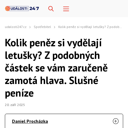
udalosti247.cz
Spotřebitel
Kolik peněz si vydělají letušky? Z podobných částek se vám zaručeně zamotá hlava. Slušné peníze
Kolik peněz si vydělají
letušky? Z podobných
částek se vám zaručeně
zamotá hlava. Slušné
peníze
20. září 2025
Daniel Procházka