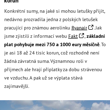
korun
Konkrétní sumy, na jaké si mohou letušky přijít,
nedávno prozradila jedna z polských letušek
pracující pro známou aerolinku
Ryanair
. Jak
jsme zjistili z informací webu
Fakt
,
základní
plat pohybuje mezi 750 a 1000 eury měsíčně
. To
je asi 18 až 24 tisíc korun, což rozhodně není
žádná závratná suma. Významnou roli v
příjmech ale hrají příplatky za dobu strávenou
ve vzduchu. A pak už se výplata stává
zajímavější.