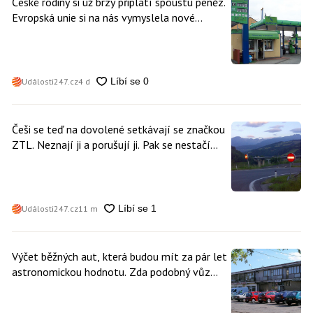
České rodiny si už brzy připlatí spoustu peněz.
Evropská unie si na nás vymyslela nové
poplatky. Nevyhne se jim téměř nikdo
Události247.cz
4 d
Češi se teď na dovolené setkávají se značkou
ZTL. Neznají ji a porušují ji. Pak se nestačí
divit, když platí mastnou pokutu
Události247.cz
11 m
Výčet běžných aut, která budou mít za pár let
astronomickou hodnotu. Zda podobný vůz
vlastníte i vy se dá poznat snadno