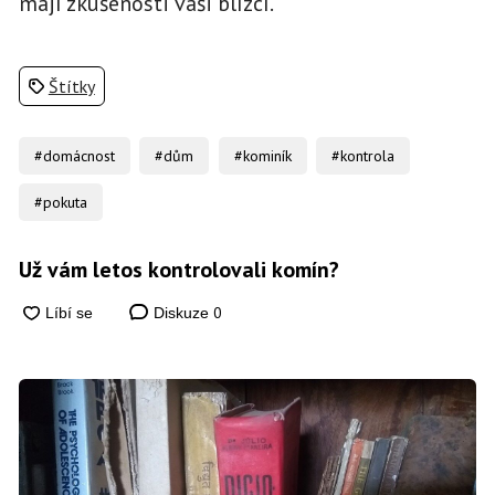
mají zkušenosti vaši blízcí.
Štítky
#domácnost
#dům
#kominík
#kontrola
#pokuta
Už vám letos kontrolovali komín?
0
Diskuze