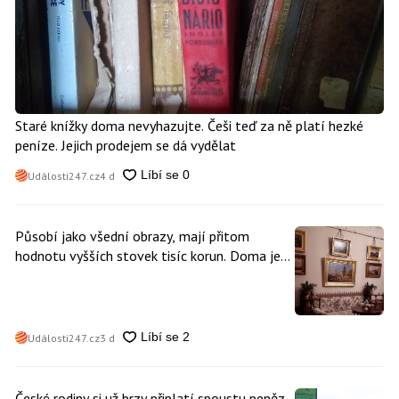
Staré knížky doma nevyhazujte. Češi teď za ně platí hezké
peníze. Jejich prodejem se dá vydělat
Události247.cz
4 d
Působí jako všední obrazy, mají přitom
hodnotu vyšších stovek tisíc korun. Doma je
může mít kdokoliv z nás
Události247.cz
3 d
České rodiny si už brzy připlatí spoustu peněz.