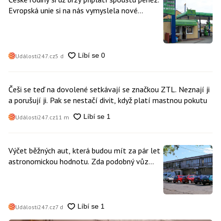
Evropská unie si na nás vymyslela nové
poplatky. Nevyhne se jim téměř nikdo
Události247.cz
5 d
Češi se teď na dovolené setkávají se značkou ZTL. Neznají ji
a porušují ji. Pak se nestačí divit, když platí mastnou pokutu
Události247.cz
11 m
Výčet běžných aut, která budou mít za pár let
astronomickou hodnotu. Zda podobný vůz
vlastníte i vy se dá poznat snadno
Události247.cz
7 d