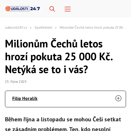
udalosti247.cz
Spotřebitel
Milionům Čechů letos hrozí pokuta 25 000 Kč. Netýká se to i vás?
Milionům Čechů letos
hrozí pokuta 25 000 Kč.
Netýká se to i vás?
25. října 2025
Filip Horalík
Během října a listopadu se mohou Češi setkat
se zásadním problémem. Ten, kdo nesplní