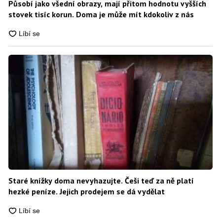
Působí jako všední obrazy, mají přitom hodnotu vyšších
stovek tisíc korun. Doma je může mít kdokoliv z nás
Staré knížky doma nevyhazujte. Češi teď za ně platí
hezké peníze. Jejich prodejem se dá vydělat