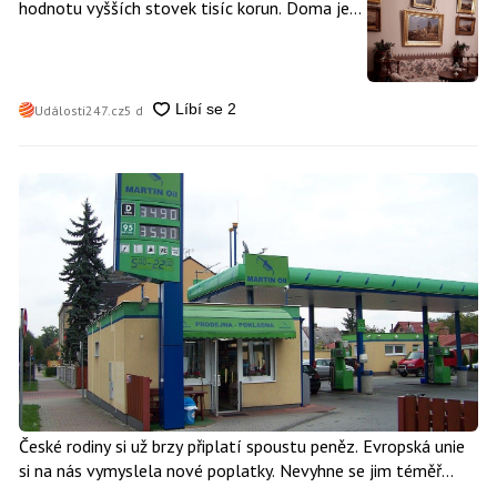
hodnotu vyšších stovek tisíc korun. Doma je
může mít kdokoliv z nás
Události247.cz
5 d
České rodiny si už brzy připlatí spoustu peněz. Evropská unie
si na nás vymyslela nové poplatky. Nevyhne se jim téměř
nikdo