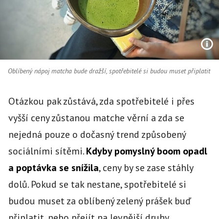
Oblíbený nápoj matcha bude dražší, spotřebitelé si budou muset připlatit
Otázkou pak zůstává, zda spotřebitelé i přes
vyšší ceny zůstanou matche věrní a zda se
nejedná pouze o dočasný trend způsobený
sociálními sítěmi.
Kdyby pomyslný boom opadl
a poptávka se snížila
, ceny by se zase stáhly
dolů. Pokud se tak nestane, spotřebitelé si
budou muset za oblíbený zelený prášek buď
připlatit, nebo přejít na levnější druhy,