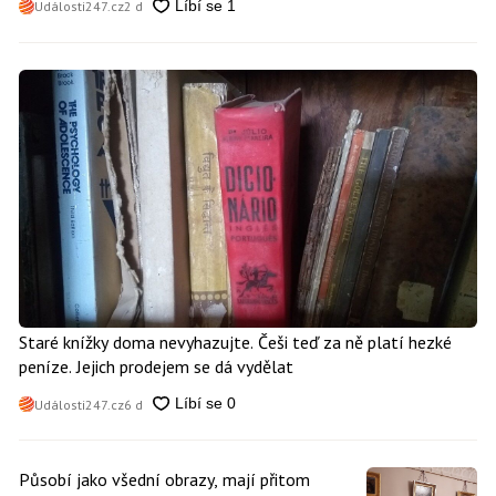
Události247.cz
2 d
Staré knížky doma nevyhazujte. Češi teď za ně platí hezké
peníze. Jejich prodejem se dá vydělat
Události247.cz
6 d
Působí jako všední obrazy, mají přitom