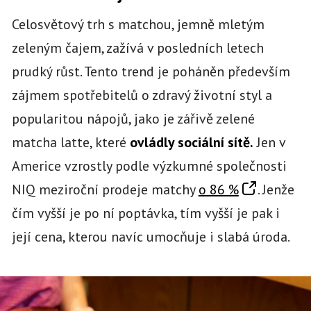
Celosvětový trh s matchou, jemně mletým
zeleným čajem, zažívá v posledních letech
prudký růst. Tento trend je poháněn především
zájmem spotřebitelů o zdravý životní styl a
popularitou nápojů, jako je zářivě zelené
matcha latte, které
ovládly sociální sítě.
Jen v
Americe vzrostly podle výzkumné společnosti
NIQ meziroční prodeje matchy
o 86 %
. Jenže
čím vyšší je po ní poptávka, tím vyšší je pak i
její cena, kterou navíc umocňuje i slabá úroda.