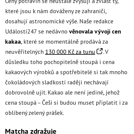
Ceny potravin se neustále zvyšují a zvlášť ty,
které jsou k nám dováženy ze zahraničí,
dosahují astronomické výše. Naše redakce
Událostí247 se nedávno
věnovala vývoji cen
kakaa
, které se momentálně prodává za
neuvěřitelných
130 000 Kč za tunu
. V
důsledku toho pochopitelně stoupá i cena
kakaových výrobků a spotřebitelé si tak mnoho
čokoládových sladkostí raději nechávají
dobrovolně ujít. Kakao ale není jediné, jehož
cena stoupá – Češi si budou muset připlatit i za
oblíbený zelený prášek.
Matcha zdražuje