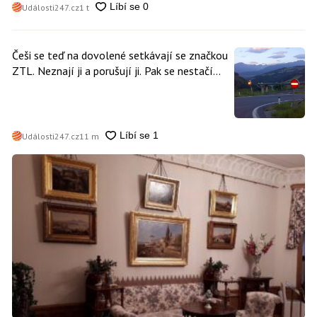
Události247.cz
1 t
Češi se teď na dovolené setkávají se značkou
ZTL. Neznají ji a porušují ji. Pak se nestačí
divit, když platí mastnou pokutu
Události247.cz
11 m