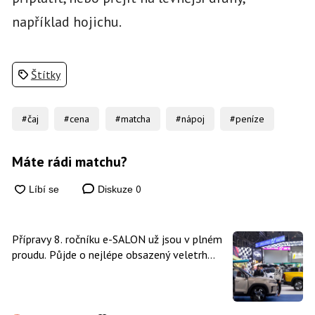
například hojichu.
Štítky
#čaj
#cena
#matcha
#nápoj
#peníze
Máte rádi matchu?
0
Diskuze
Přípravy 8. ročníku e-SALON už jsou v plném
proudu. Půjde o nejlépe obsazený veletrh
čisté mobility v historii