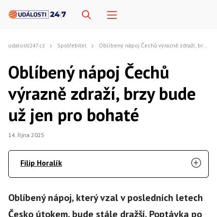
udalosti247.cz
Spotřebitel
Oblíbený nápoj Čechů výrazně zdraží, brzy bude už jen pro bohaté
Oblíbený nápoj Čechů
výrazně zdraží, brzy bude
už jen pro bohaté
14. října 2025
Filip Horalík
Oblíbený nápoj, který vzal v posledních letech
Česko útokem, bude stále dražší. Poptávka po