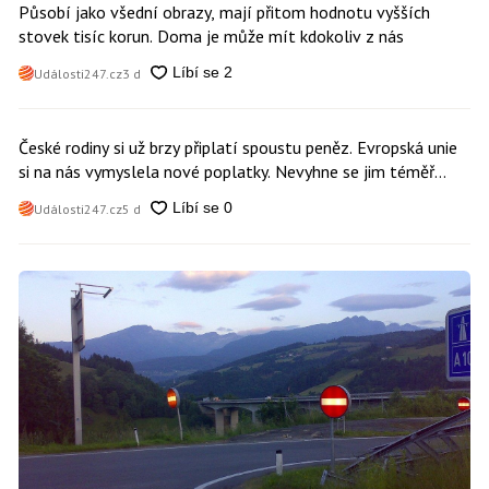
Působí jako všední obrazy, mají přitom hodnotu vyšších
stovek tisíc korun. Doma je může mít kdokoliv z nás
Události247.cz
3 d
České rodiny si už brzy připlatí spoustu peněz. Evropská unie
si na nás vymyslela nové poplatky. Nevyhne se jim téměř
nikdo
Události247.cz
5 d