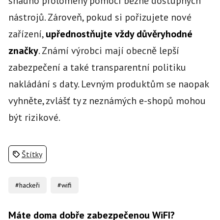
snadno prolomeny pomocí běžně dostupných
nástrojů. Zároveň, pokud si pořizujete nové
zařízení,
upřednostňujte vždy důvěryhodné
značky
. Známí výrobci mají obecně lepší
zabezpečení a také transparentní politiku
nakládání s daty. Levným produktům se naopak
vyhněte, zvlášť ty z neznámých e-shopů mohou
být rizikové.
Štítky
#hackeři
#wifi
Máte doma dobře zabezpečenou WiFI?