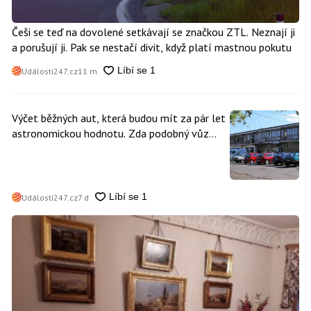
Češi se teď na dovolené setkávají se značkou ZTL. Neznají ji
a porušují ji. Pak se nestačí divit, když platí mastnou pokutu
Události247.cz
11 m
Výčet běžných aut, která budou mít za pár let
astronomickou hodnotu. Zda podobný vůz
vlastníte i vy se dá poznat snadno
Události247.cz
7 d