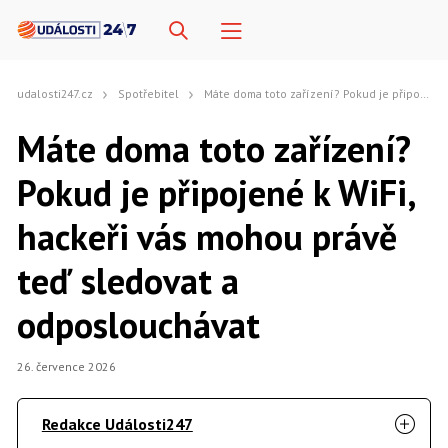
udalosti247.cz
Spotřebitel
Máte doma toto zařízení? Pokud je připojené k WiFi, hackeři vás mohou právě teď sledovat a odposlouchávat
Máte doma toto zařízení?
Pokud je připojené k WiFi,
hackeři vás mohou právě
teď sledovat a
odposlouchávat
26. července 2026
Redakce Události247