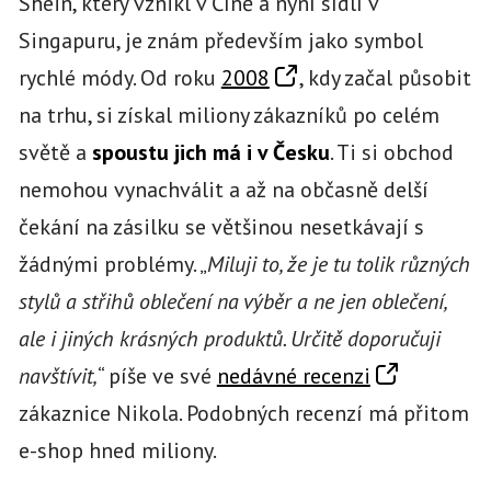
Shein, který vznikl v Číně a nyní sídlí v
Singapuru, je znám především jako symbol
rychlé módy. Od roku
2008
, kdy začal působit
na trhu, si získal miliony zákazníků po celém
světě a
spoustu jich má i v Česku
. Ti si obchod
nemohou vynachválit a až na občasně delší
čekání na zásilku se většinou nesetkávají s
žádnými problémy. „
Miluji to, že je tu tolik různých
stylů a střihů oblečení na výběr a ne jen oblečení,
ale i jiných krásných produktů. Určitě doporučuji
navštívit,
“ píše ve své
nedávné recenzi
zákaznice Nikola. Podobných recenzí má přitom
e-shop hned miliony.