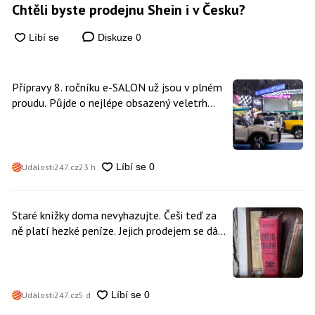
Chtěli byste prodejnu Shein i v Česku?
0
Diskuze
Přípravy 8. ročníku e-SALON už jsou v plném
proudu. Půjde o nejlépe obsazený veletrh
čisté mobility v historii
Události247.cz
23 h
Staré knížky doma nevyhazujte. Češi teď za
ně platí hezké peníze. Jejich prodejem se dá
vydělat
Události247.cz
5 d