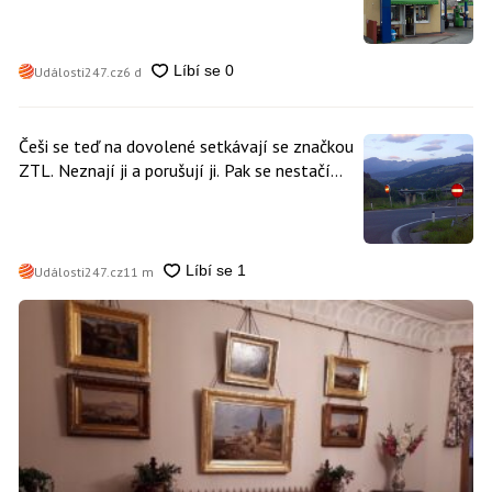
Události247.cz
6 d
Češi se teď na dovolené setkávají se značkou
ZTL. Neznají ji a porušují ji. Pak se nestačí
divit, když platí mastnou pokutu
Události247.cz
11 m