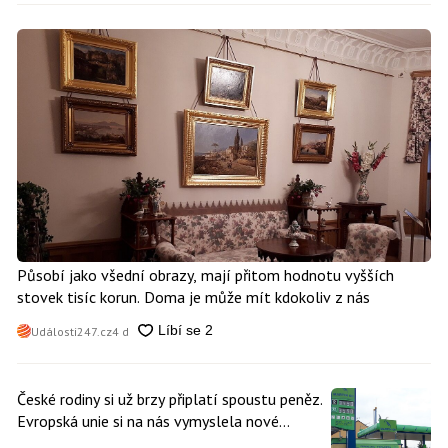
Působí jako všední obrazy, mají přitom hodnotu vyšších
stovek tisíc korun. Doma je může mít kdokoliv z nás
Události247.cz
4 d
České rodiny si už brzy připlatí spoustu peněz.
Evropská unie si na nás vymyslela nové
poplatky. Nevyhne se jim téměř nikdo