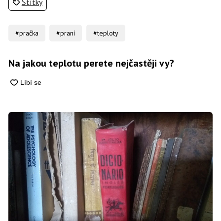
Štítky
#pračka
#praní
#teploty
Na jakou teplotu perete nejčastěji vy?