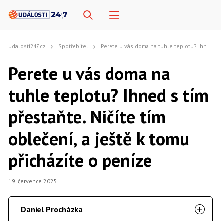
udalosti247.cz
Spotřebitel
Perete u vás doma na tuhle teplotu? Ihned s tím přestaňte. Ničíte tím oblečení, a ještě k tomu přicházíte o peníze
Perete u vás doma na
tuhle teplotu? Ihned s tím
přestaňte. Ničíte tím
oblečení, a ještě k tomu
přicházíte o peníze
19. července 2025
Daniel Procházka