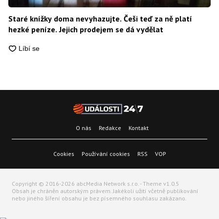
Staré knížky doma nevyhazujte. Češi teď za ně platí
hezké peníze. Jejich prodejem se dá vydělat
O nás
Redakce
Kontakt
Cookies
Používání cookies
RSS
VOP
Copyright © 2016-2026 abcMedia Network s.r.o. - Theme v1.0.5
Obsah je chráněn autorským právem. Jakékoli užití včetně publikování
nebo jiného šíření obsahu je bez písemného souhlasu zakázano.