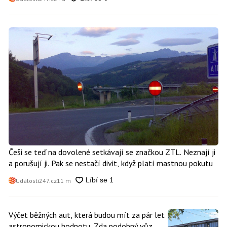
Češi se teď na dovolené setkávají se značkou ZTL. Neznají ji
a porušují ji. Pak se nestačí divit, když platí mastnou pokutu
Události247.cz
11 m
Výčet běžných aut, která budou mít za pár let
astronomickou hodnotu. Zda podobný vůz