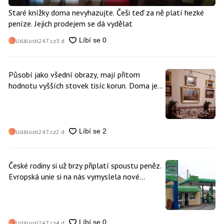
Staré knížky doma nevyhazujte. Češi teď za ně platí hezké
peníze. Jejich prodejem se dá vydělat
Události247.cz
3 d
Působí jako všední obrazy, mají přitom
hodnotu vyšších stovek tisíc korun. Doma je
může mít kdokoliv z nás
Události247.cz
2 d
České rodiny si už brzy připlatí spoustu peněz.
Evropská unie si na nás vymyslela nové
poplatky. Nevyhne se jim téměř nikdo
Události247.cz
4 d