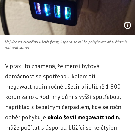
Nejvíce za elektřinu ušetří firmy, úspora se může pohybovat až v řádech
milionů korun
V praxi to znamená, že menší bytová
domácnost se spotřebou kolem tří
megawatthodin ročně ušetří přibližně 1 800
korun za rok. Rodinný dům s vyšší spotřebou,
například s tepelným čerpadlem, kde se roční
odběr pohybuje
okolo šesti megawatthodin,
může počítat s úsporou blížící se ke čtyřem