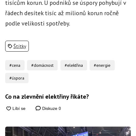
tisícům korun. U podniků se úspory pohybují v
řádech desítek tisíc až milionů korun ročně
podle velikosti spotřeby.
Štítky
#cena
#domácnost
#elektřina
#energie
#úspora
Co na zlevnění elektřiny říkáte?
0
Diskuze