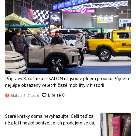
Přípravy 8. ročníku e-SALON už jsou v plném proudu. Půjde o
nejlépe obsazený veletrh čisté mobility v historii
Události247.cz
1 d
Staré knížky doma nevyhazujte. Češi teď za
ně platí hezké peníze. Jejich prodejem se dá
vydělat