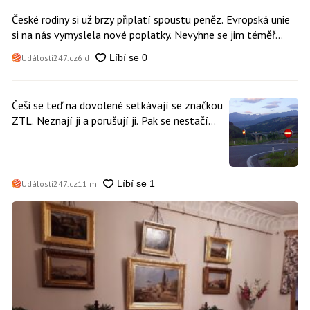
České rodiny si už brzy připlatí spoustu peněz. Evropská unie
si na nás vymyslela nové poplatky. Nevyhne se jim téměř
nikdo
Události247.cz
6 d
Češi se teď na dovolené setkávají se značkou
ZTL. Neznají ji a porušují ji. Pak se nestačí
divit, když platí mastnou pokutu
Události247.cz
11 m