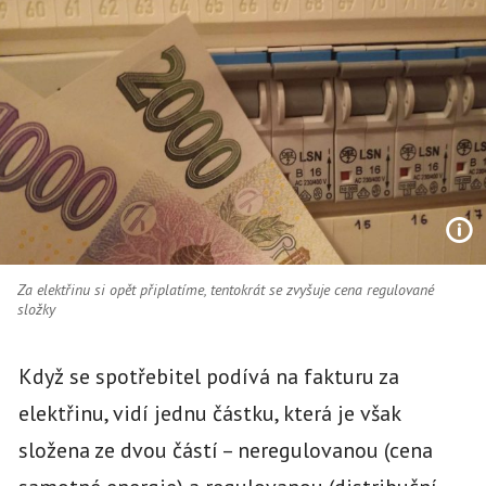
Za elektřinu si opět připlatíme, tentokrát se zvyšuje cena regulované
složky
Když se spotřebitel podívá na fakturu za
elektřinu, vidí jednu částku, která je však
složena ze dvou částí – neregulovanou (cena