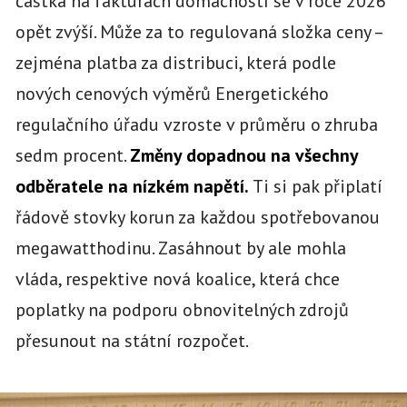
částka na fakturách domácností se v roce 2026
opět zvýší. Může za to regulovaná složka ceny –
zejména platba za distribuci, která podle
nových cenových výměrů Energetického
regulačního úřadu vzroste v průměru o zhruba
sedm procent.
Změny dopadnou na všechny
odběratele na nízkém napětí.
Ti si pak připlatí
řádově stovky korun za každou spotřebovanou
megawatthodinu. Zasáhnout by ale mohla
vláda, respektive nová koalice, která chce
poplatky na podporu obnovitelných zdrojů
přesunout na státní rozpočet.