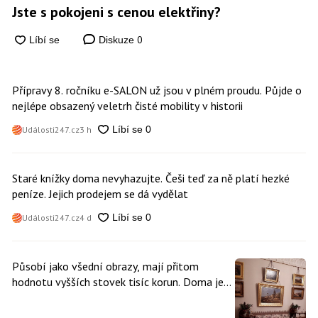
Jste s pokojeni s cenou elektřiny?
0
Diskuze
Přípravy 8. ročníku e-SALON už jsou v plném proudu. Půjde o
nejlépe obsazený veletrh čisté mobility v historii
Události247.cz
3 h
Staré knížky doma nevyhazujte. Češi teď za ně platí hezké
peníze. Jejich prodejem se dá vydělat
Události247.cz
4 d
Působí jako všední obrazy, mají přitom
hodnotu vyšších stovek tisíc korun. Doma je
může mít kdokoliv z nás