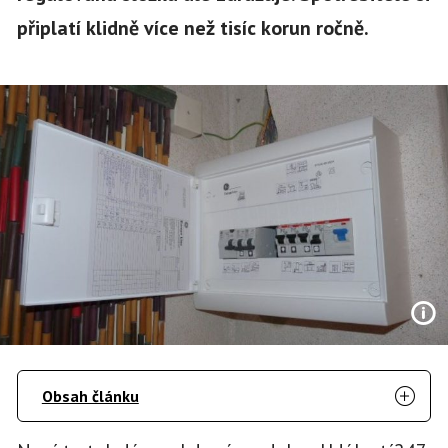
připlatí klidně více než tisíc korun ročně.
Obsah článku