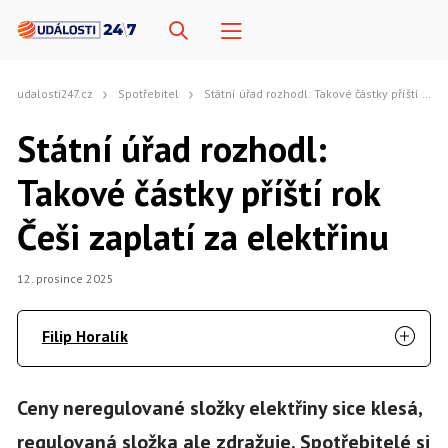
udalosti247.cz
Spotřebitel
Státní úřad rozhodl: Takové částky příští rok Češi zaplatí za elektřinu
Státní úřad rozhodl:
Takové částky příští rok
Češi zaplatí za elektřinu
12. prosince 2025
Filip Horalík
Ceny neregulované složky elektřiny sice klesá,
regulovaná složka ale zdražuje. Spotřebitelé si