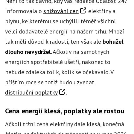
Není to tak dávno, kdy vás redakce Událostí247
informovala o
snižování cen
elektřiny a
plynu, ke kterému se uchýlili téměř všichni
velcí dodavatelé energií na našem trhu. Mnozí
tak měli důvod k radosti, ten však ale
bohužel
dlouho nevydržel
. Ačkoliv na samotných
energiích spotřebitelé ušetří, nakonec to
nebude zdaleka tolik, kolik se očekávalo. V
příštím roce se totiž budou zvedat
distribuční poplatky
.
Cena energií klesá, poplatky ale rostou
Ačkoli tržní cena elektřiny dále klesá, konečná