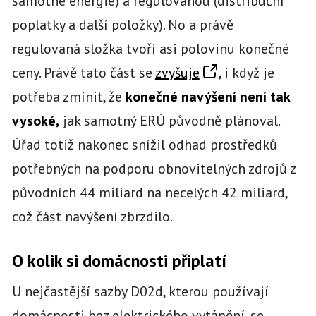
samotné energie) a regulovanou (distribuční
poplatky a další položky). No a právě
regulovaná složka tvoří asi polovinu konečné
ceny. Právě tato část se
zvyšuje
, i když je
potřeba zmínit, že
konečné navýšení není tak
vysoké,
jak samotný ERÚ původně plánoval.
Úřad totiž nakonec snížil odhad prostředků
potřebných na podporu obnovitelných zdrojů z
původních 44 miliard na necelých 42 miliard,
což část navýšení zbrzdilo.
O kolik si domácnosti připlatí
U nejčastější sazby D02d, kterou používají
domácnosti bez elektrického vytápění, se