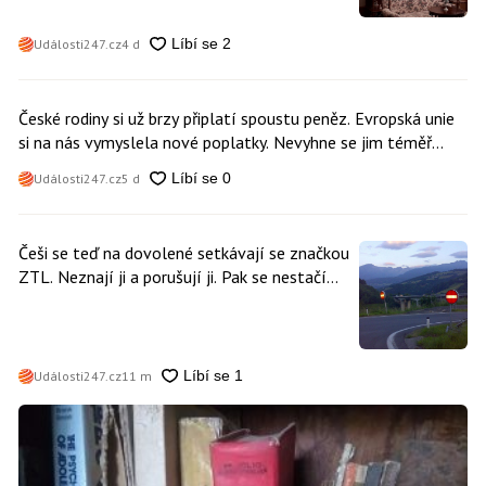
Události247.cz
4 d
České rodiny si už brzy připlatí spoustu peněz. Evropská unie
si na nás vymyslela nové poplatky. Nevyhne se jim téměř
nikdo
Události247.cz
5 d
Češi se teď na dovolené setkávají se značkou
ZTL. Neznají ji a porušují ji. Pak se nestačí
divit, když platí mastnou pokutu
Události247.cz
11 m