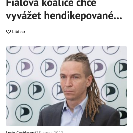
Fialova koalice chce
vyvážet hendikepované
lidi do Sudet, tvrdí známý
pirátský politik
Lucie Cochlarová
25. srpna 2022