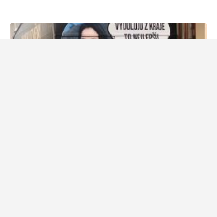
29. prosince 2021
Ondřej Kočí
Pirátka Klusová se vysmála Babišovi: Karavan jsme měli už loni
a takový, který si může dovolit normální člověk. „Zase opisuje,“
řekla