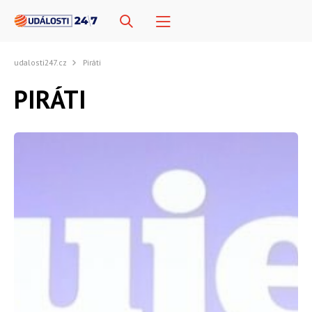
udalosti247.cz
Piráti
PIRÁTI